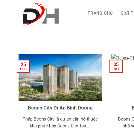
Skip
to
TRANG CHỦ
GIỚI 
content
25
05
Th12
Th7
Bcons City Dĩ An Bình Dương
Tháp Bcons City là dự án căn hộ thuộc
Bcons C
khu phức hợp Bcons City, tọa.....
phố v