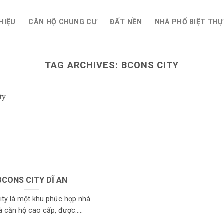
THIỆU
CĂN HỘ CHUNG CƯ
ĐẤT NỀN
NHÀ PHỐ BIỆT THỰ
TAG ARCHIVES:
BCONS CITY
BCONS CITY DĨ AN
ity là một khu phức hợp nhà
à căn hộ cao cấp, được.....