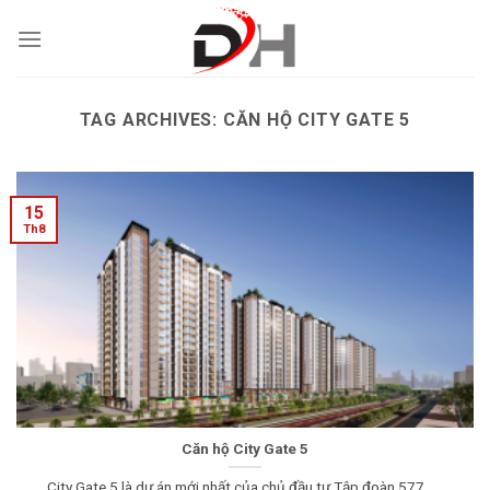
Skip
to
content
TAG ARCHIVES:
CĂN HỘ CITY GATE 5
15
Th8
Căn hộ City Gate 5
City Gate 5 là dự án mới nhất của chủ đầu tư Tập đoàn 577......