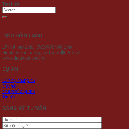
Tìm kiếm
DIỆU HIỀN LAND
Hotline/Zalo: 0925995699 Email:
dieuhienland.net@gmail.com
Website:
www.dieuhienland.net
DỰ ÁN
Căn hộ chung cư
Đất nền
Nhà phố biệt thự
Tin tức
ĐĂNG KÝ TƯ VẤN