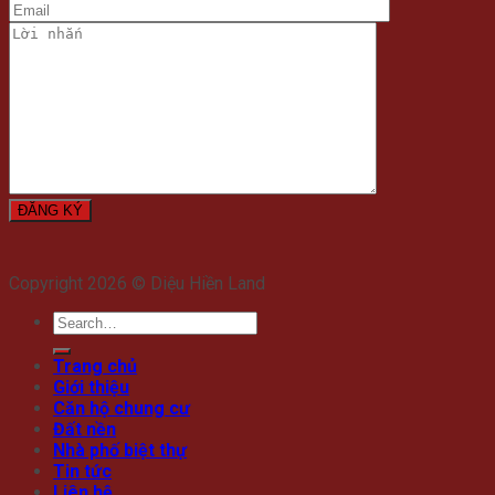
Copyright 2026 © Diệu Hiền Land
Trang chủ
Giới thiệu
Căn hộ chung cư
Đất nền
Nhà phố biệt thự
Tin tức
Liên hệ