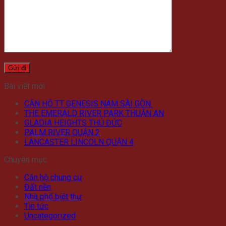
Bài viết mới
CĂN HỘ TT GENESIS NAM SÀI GÒN
THE EMERALD RIVER PARK THUẬN AN
GLADIA HEIGHTS THỦ ĐỨC
PALM RIVER QUẬN 2
LANCASTER LINCOLN QUẬN 4
Chuyên mục
Căn hộ chung cư
Đất nền
Nhà phố biệt thự
Tin tức
Uncategorized