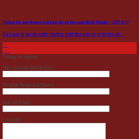
Thông tin quy hoạch giá bán dự án De Lagi Bình Thuận – CĐT 577
De Lagi là dự án nghỉ dưỡng, biệt thự lớn có vị trí tại xã.....
19
Th1
Thông tin liên hệ
Tên của bạn (bắt buộc)
Số điện thoại (bắt buộc)
Địa chỉ Email
Lời nhắn