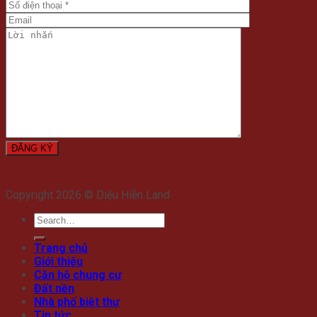
Copyright 2026 © Diệu Hiền Land
Trang chủ
Giới thiệu
Căn hộ chung cư
Đất nền
Nhà phố biệt thự
Tin tức