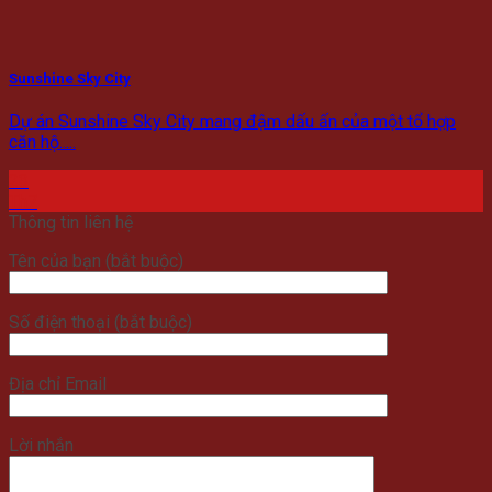
Sunshine Sky City
Dự án Sunshine Sky City mang đậm dấu ấn của một tổ hợp
căn hộ.....
23
Th7
Thông tin liên hệ
Tên của bạn (bắt buộc)
Số điện thoại (bắt buộc)
Địa chỉ Email
Lời nhắn