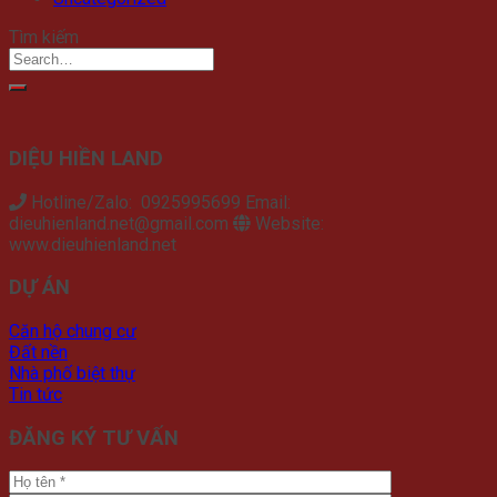
Tìm kiếm
DIỆU HIỀN LAND
Hotline/Zalo: 0925995699 Email:
dieuhienland.net@gmail.com
Website:
www.dieuhienland.net
DỰ ÁN
Căn hộ chung cư
Đất nền
Nhà phố biệt thự
Tin tức
ĐĂNG KÝ TƯ VẤN