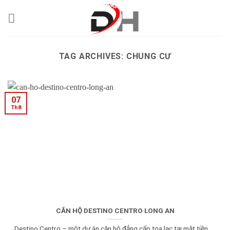
Skip
to
content
TAG ARCHIVES:
CHUNG CƯ
07
Th8
CĂN HỘ DESTINO CENTRO LONG AN
Destino Centro – một dự án căn hộ đẳng cấp tọa lạc tại mặt tiền.....