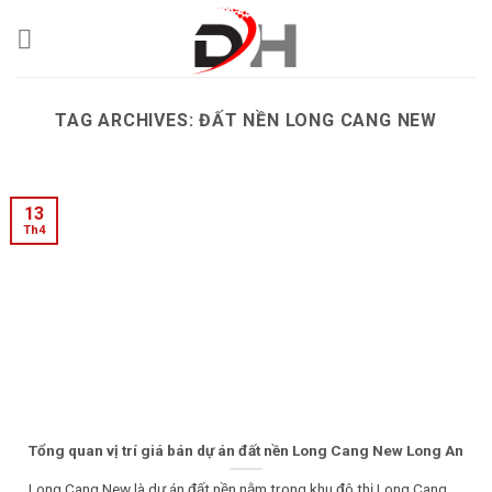
Skip
to
content
TAG ARCHIVES:
ĐẤT NỀN LONG CANG NEW
13
Th4
Tổng quan vị trí giá bán dự án đất nền Long Cang New Long An
Long Cang New là dự án đất nền nằm trong khu đô thị Long Cang.....