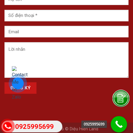
0925995699
0925995699
Copyright 2026 © Diệu Hiền Land