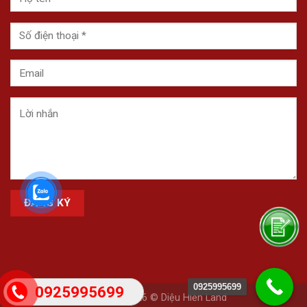
0925995699
0925995699
Copyright 2026 © Diệu Hiền Land