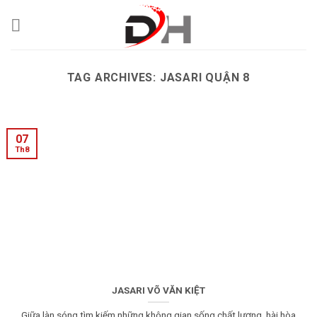
Skip
to
content
TAG ARCHIVES:
JASARI QUẬN 8
07
Th8
JASARI VÕ VĂN KIỆT
Giữa làn sóng tìm kiếm những không gian sống chất lượng, hài hòa