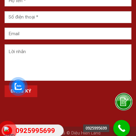
0925995699
0925995699
Copyright 2026 © Diệu Hiền Land