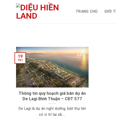
Skip
to
TRANG CHỦ
GIỚI 
content
19
Th1
Thông tin quy hoạch giá bán dự án
De Lagi Bình Thuận – CĐT 577
De Lagi là dự án nghỉ dưỡng, biệt thự lớn
có vị trí tại xã.....