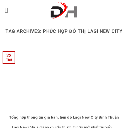
Skip
to
content
TAG ARCHIVES:
PHỨC HỢP ĐÔ THỊ LAGI NEW CITY
22
Th8
Tổng hợp thông tin giá bán, tiến độ Lagi New City Bình Thuận
Lagi New City là dự án khu đô thị phức hợp mới nhất tại biển.....