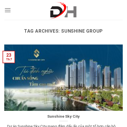
Skip
to
content
TAG ARCHIVES:
SUNSHINE GROUP
23
Th7
Sunshine Sky City
Dự án Sunshine Sky City mang đậm dấu ấn của một tổ hợp căn hộ.....