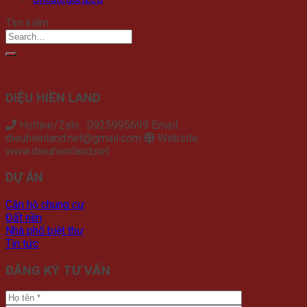
Tìm kiếm
DIỆU HIỀN LAND
Hotline/Zalo: 0925995699 Email:
dieuhienland.net@gmail.com
Website:
www.dieuhienland.net
DỰ ÁN
Căn hộ chung cư
Đất nền
Nhà phố biệt thự
Tin tức
ĐĂNG KÝ TƯ VẤN