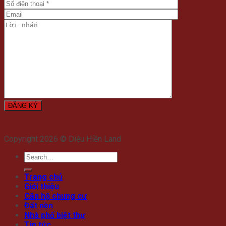
Copyright 2026 © Diệu Hiền Land
Trang chủ
Giới thiệu
Căn hộ chung cư
Đất nền
Nhà phố biệt thự
Tin tức