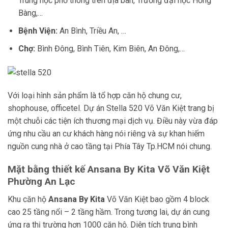
Trung học phổ thông trên địa bàn, Trường đại học Hồng
Bàng,…
Bệnh Viện:
An Bình, Triều An, …
Chợ:
Bình Đông, Bình Tiên, Kim Biên, An Đông,…
Với loại hình sản phẩm là tổ hợp căn hộ chung cư,
shophouse, officetel. Dự án Stella 520 Võ Văn Kiệt trang bị
một chuỗi các tiện ích thương mại dịch vụ. Điều này vừa đáp
ứng nhu cầu an cư khách hàng nói riêng và sự khan hiếm
nguồn cung nhà ở cao tầng tại Phía Tây Tp.HCM nói chung.
Mặt bằng thiết kế
Ansana By Kita
Võ Văn Kiệt
Phường An Lạc
Khu căn hộ
Ansana By Kita
Võ Văn Kiệt bao gồm 4 block
cao 25 tầng nổi – 2 tầng hầm. Trong tương lai, dự án cung
ứng ra thị trường hơn 1000 căn hộ. Diện tích trung bình