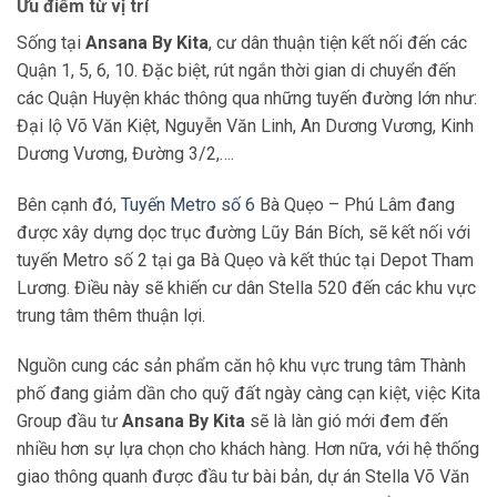
Ưu điểm từ vị trí
Sống tại
Ansana By Kita
, cư dân thuận tiện kết nối đến các
Quận 1, 5, 6, 10. Đặc biệt, rút ngắn thời gian di chuyển đến
các Quận Huyện khác thông qua những tuyến đường lớn như:
Đại lộ Võ Văn Kiệt, Nguyễn Văn Linh, An Dương Vương, Kinh
Dương Vương, Đường 3/2,….
Bên cạnh đó,
Tuyến Metro số 6
Bà Quẹo – Phú Lâm đang
được xây dựng dọc trục đường Lũy Bán Bích, sẽ kết nối với
tuyến Metro số 2 tại ga Bà Quẹo và kết thúc tại Depot Tham
Lương. Điều này sẽ khiến cư dân Stella 520 đến các khu vực
trung tâm thêm thuận lợi.
Nguồn cung các sản phẩm căn hộ khu vực trung tâm Thành
phố đang giảm dần cho quỹ đất ngày càng cạn kiệt, việc Kita
Group đầu tư
Ansana By Kita
sẽ là làn gió mới đem đến
nhiều hơn sự lựa chọn cho khách hàng. Hơn nữa, với hệ thống
giao thông quanh được đầu tư bài bản, dự án Stella Võ Văn