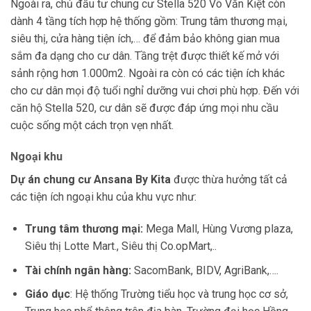
Ngoài ra, chủ đầu tư chung cư Stella 520 Võ Văn Kiệt còn
dành 4 tầng tích hợp hệ thống gồm: Trung tâm thương mại,
siêu thị, cửa hàng tiện ích,… để đảm bảo không gian mua
sắm đa dạng cho cư dân. Tầng trệt được thiết kế mở với
sảnh rộng hơn 1.000m2. Ngoài ra còn có các tiện ích khác
cho cư dân mọi độ tuổi nghỉ dưỡng vui chơi phù hợp. Đến với
căn hộ Stella 520, cư dân sẽ được đáp ứng mọi nhu cầu
cuộc sống một cách trọn vẹn nhất.
Ngoại khu
Dự án chung cư
Ansana By Kita
được thừa hưởng tất cả
các tiện ích ngoại khu của khu vực như:
Trung tâm thương mại:
Mega Mall, Hùng Vương plaza,
Siêu thị Lotte Mart., Siêu thị Co.opMart,..
Tài chính ngân hàng:
SacomBank, BIDV, AgriBank,….
Giáo dục
: Hệ thống Trường tiểu học và trung học cơ sở,