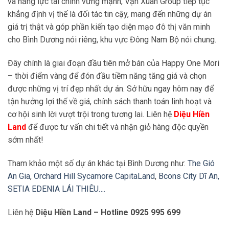
và năng lực tài chính vững mạnh, Vạn Xuân Group tiếp tục
khẳng định vị thế là đối tác tin cậy, mang đến những dự án
giá trị thật và góp phần kiến tạo diện mạo đô thị văn minh
cho Bình Dương nói riêng, khu vực Đông Nam Bộ nói chung.
Đây chính là giai đoạn đầu tiên mở bán của Happy One Mori
– thời điểm vàng để đón đầu tiềm năng tăng giá và chọn
được những vị trí đẹp nhất dự án. Sở hữu ngay hôm nay để
tận hưởng lợi thế về giá, chính sách thanh toán linh hoạt và
cơ hội sinh lời vượt trội trong tương lai. Liên hệ
Diệu Hiền
Land
để được tư vấn chi tiết và nhận giỏ hàng độc quyền
sớm nhất!
Tham khảo một số dự án khác tại Bình Dương như:
The Gió
An Gia
,
Orchard Hill Sycamore CapitaLand
,
Bcons City Dĩ An,
SETIA EDENIA LÁI THIÊU….
Liên hệ
Diệu Hiền Land – Hotline 0925 995 699