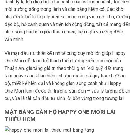
dành tỷ lệ lớn diện tích cho cảnh quan và mảng xanh, tạo nên
môi trường sống trong lành và cân bằng hiếm có. Các khối
nhà được bố trí hợp lý, xen kẽ cùng công viên nội khu, đường
dạo bộ, hồ cảnh quan và tiện ích cộng đồng, tất cả mang đến
nhịp sống hài hòa giữa thiên nhiên, tiện nghi và cộng đồng
văn minh.
Về mặt đầu tư, thiết kế tinh tế cùng quy mô lớn giúp Happy
One Mori dễ dàng trở thành biểu tượng kiến trúc mới của
Thuận An, gia tăng giá trị theo thời gian. Với quỹ đất trung
tâm ngày càng khan hiếm, những dự án có quy hoạch đồng
bộ, thiết kế hiện đại và không gian sống xanh như Happy
One Mori luôn được thị trường săn đón – vừa lý tưởng để an
cư, vừa là tài sản đầu tư sinh lời bền vững trong tương lai.
MẶT BẰNG CĂN HỘ HAPPY ONE MORI LÁI
THIÊU HCM