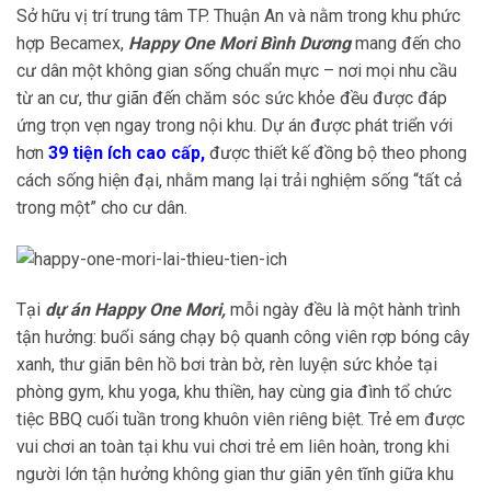
Sở hữu vị trí trung tâm TP. Thuận An và nằm trong khu phức
hợp Becamex,
Happy One Mori Bình Dương
mang đến cho
cư dân một không gian sống chuẩn mực – nơi mọi nhu cầu
từ an cư, thư giãn đến chăm sóc sức khỏe đều được đáp
ứng trọn vẹn ngay trong nội khu. Dự án được phát triển với
hơn
39 tiện ích cao cấp,
được thiết kế đồng bộ theo phong
cách sống hiện đại, nhằm mang lại trải nghiệm sống “tất cả
trong một” cho cư dân.
Tại
dự án Happy One Mori,
mỗi ngày đều là một hành trình
tận hưởng: buổi sáng chạy bộ quanh công viên rợp bóng cây
xanh, thư giãn bên hồ bơi tràn bờ, rèn luyện sức khỏe tại
phòng gym, khu yoga, khu thiền, hay cùng gia đình tổ chức
tiệc BBQ cuối tuần trong khuôn viên riêng biệt. Trẻ em được
vui chơi an toàn tại khu vui chơi trẻ em liên hoàn, trong khi
người lớn tận hưởng không gian thư giãn yên tĩnh giữa khu