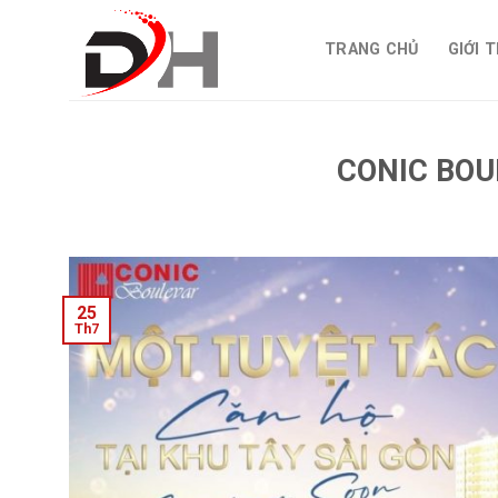
Skip
to
TRANG CHỦ
GIỚI 
content
CONIC BOU
25
Th7