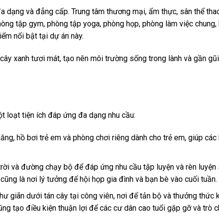
đa dạng và đẳng cấp. Trung tâm thương mại, ẩm thực, sân thể th
hòng tập gym, phòng tập yoga, phòng họp, phòng làm việc chung,
ểm nổi bật tại dự án này.
ây xanh tươi mát, tạo nên môi trường sống trong lành và gần gũi 
 loạt tiện ích đáp ứng đa dạng nhu cầu:
năng, hồ bơi trẻ em và phòng chơi riêng dành cho trẻ em, giúp các
trời và đường chạy bộ để đáp ứng nhu cầu tập luyện và rèn luyện
cũng là nơi lý tưởng để hội họp gia đình và bạn bè vào cuối tuần.
ư giãn dưới tán cây tại công viên, nơi để tản bộ và thưởng thức
ũng tạo điều kiện thuận lợi để các cư dân cao tuổi gặp gỡ và trò 