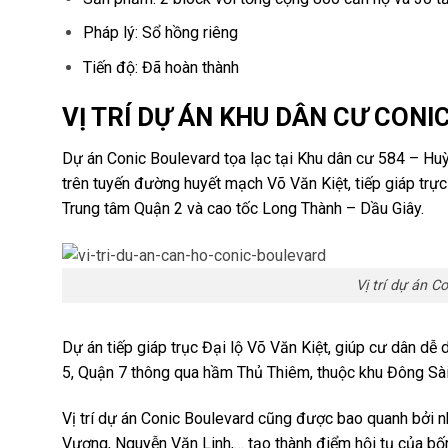
Pháp lý: Sổ hồng riêng
Tiến độ: Đã hoàn thành
VỊ TRÍ DỰ ÁN KHU DÂN CƯ CON
Dự án Conic Boulevard tọa lạc tại Khu dân cư 584 – Huỳ
trên tuyến đường huyết mạch Võ Văn Kiệt, tiếp giáp trực
Trung tâm Quận 2 và cao tốc Long Thành – Dầu Giây.
Vị trí dự án C
Dự án tiếp giáp trục Đại lộ Võ Văn Kiệt, giúp cư dân d
5, Quận 7 thông qua hầm Thủ Thiêm, thuộc khu Đông Sài
Vị trí dự án Conic Boulevard cũng được bao quanh bởi n
Vương, Nguyễn Văn Linh,… tạo thành điểm hội tụ của bốn