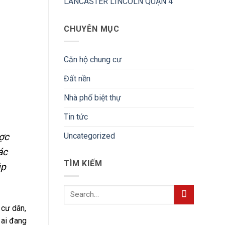
LANCASTER LINCOLN QUẬN 4
CHUYÊN MỤC
Căn hộ chung cư
Đất nền
Nhà phố biệt thự
Tin tức
ược
Uncategorized
ác
TÌM KIẾM
úp
 cư dân,
 ai đang