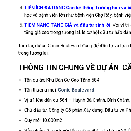
TIỆN ÍCH ĐA DẠNG Gần hệ thống trường học và b
học và bệnh viện lớn như bệnh viện Chợ Rẫy, bệnh việ
TIỀM NĂNG TĂNG GIÁ và đầu tư sinh lời:
Với vị tr
tăng giá cao trong tương lai, là cơ hội đầu tư hấp dẫ
Tóm lại, dự án Conic Boulevard đáng để đầu tư và lựa 
trong tương lai.
THÔNG TIN CHUNG VỀ DỰ ÁN C
Tên dự án: Khu Dân Cư Cao Tầng 584
Tên thương mại:
Conic Boulevard
Vị trí: Khu dân cư 584 – Huỳnh Bá Chánh, Bình Chánh
Chủ đầu tư: Công ty Cổ phần Xây dựng, Đầu tư và Phá
Quy mô: 10.000m2
Sản phẩm: 2 block với tổng cộng 800 căn hộ và 30 t