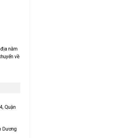
 địa nằm
 chuyển về
 4, Quận
nh Dương