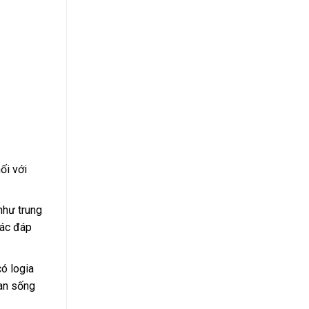
ối với
như trung
hác đáp
ó logia
ian sống