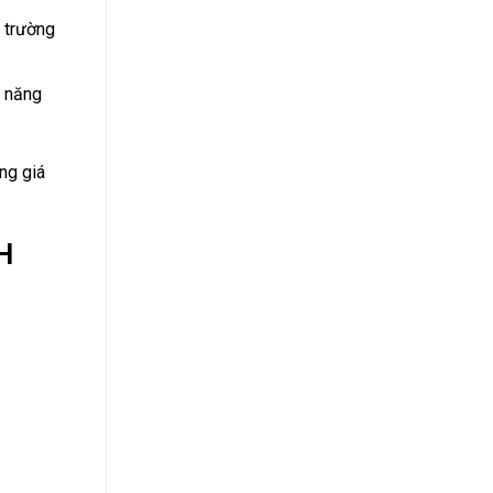
 trường
m năng
ng giá
H