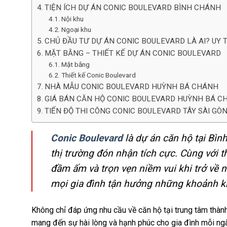
TIỆN ÍCH DỰ ÁN CONIC BOULEVARD BÌNH CHÁNH
Nội khu
Ngoại khu
CHỦ ĐẦU TƯ DỰ ÁN CONIC BOULEVARD LÀ AI? UY 
MẶT BẰNG – THIẾT KẾ DỰ ÁN CONIC BOULEVARD
Mặt bằng
Thiết kế Conic Boulevard
NHÀ MẪU CONIC BOULEVARD HUỲNH BÁ CHÁNH
GIÁ BÁN CĂN HỘ CONIC BOULEVARD HUỲNH BÁ C
TIẾN ĐỘ THI CÔNG CONIC BOULEVARD TÂY SÀI GÒ
Conic Boulevard
là dự án căn hộ tại Bìn
thị trường đón nhận tích cực. Cùng với 
đầm ấm và trọn vẹn niềm vui khi trở về 
mọi gia đình tận hưởng những khoảnh k
Không chỉ đáp ứng nhu cầu về căn hộ tại trung tâm thàn
mang đến sự hài lòng và hạnh phúc cho gia đình mỗi ng