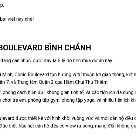
p.
 bài viết này nhé!
 BOULEVARD BÌNH CHÁNH
ị đáng cân nhắc, dưới đây là 6 lý do nên mua dự án này:
inh, Conic Boulevard tận hưởng vị trí thuận lợi giao thông, kết n
uận 7, và Trung tâm Quận 2 qua Hầm Chui Thủ Thiêm.
 phong cách hiện đại, không gian tinh tế, và các tiện ích đa dạng 
i chơi trẻ em, phòng tập gym, phòng tập yoga, và nhiều tiện ích k
evard được thiết kế với hình khối vuông vức và mỗi căn hộ đều c
n. Đặc biệt, hầu hết căn hộ đều có view ra sông, mang đến không g