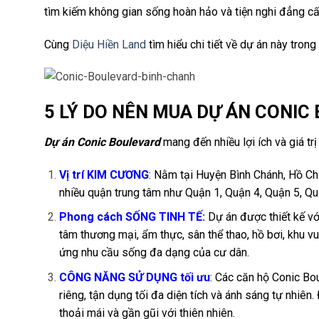
tìm kiếm không gian sống hoàn hảo và tiện nghi đẳng cấ
Cùng
Diệu Hiền Land
tìm hiểu chi tiết về dự án này trong
5 LÝ DO NÊN MUA DỰ ÁN CONIC
Dự án Conic Boulevard
mang đến nhiều lợi ích và giá tr
Vị trí KIM CƯƠNG
:
Nằm tại Huyện Bình Chánh, Hồ Chí M
nhiều quận trung tâm như Quận 1, Quận 4, Quận 5, Q
Phong cách SỐNG TINH TẾ:
Dự án được thiết kế với
tâm thương mại, ẩm thực, sân thể thao, hồ bơi, khu vu
ứng nhu cầu sống đa dạng của cư dân.
CÔNG NĂNG SỬ DỤNG tối ưu
:
Các căn hộ Conic Boul
riêng, tận dụng tối đa diện tích và ánh sáng tự nhiê
thoải mái và gần gũi với thiên nhiên.