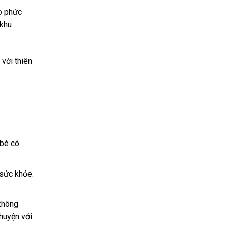
ao phức
 khu
với thiên
 bé có
 sức khỏe.
 không
chuyện với