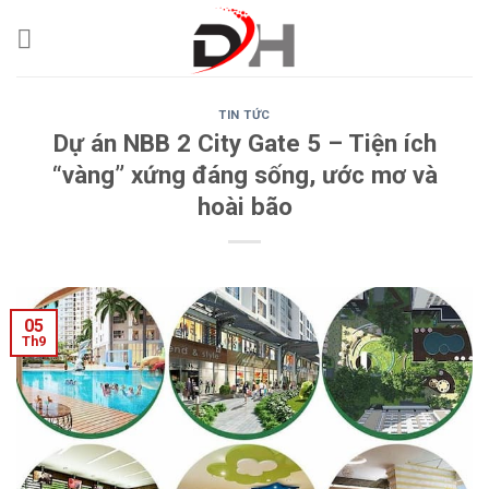
Skip
to
content
TIN TỨC
Dự án NBB 2 City Gate 5 – Tiện ích
“vàng” xứng đáng sống, ước mơ và
hoài bão
05
Th9