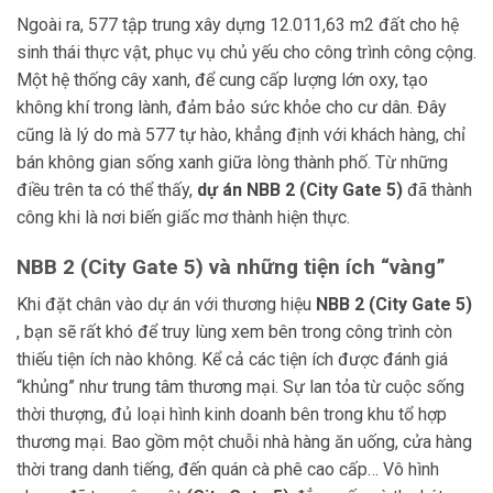
Ngoài ra, 577 tập trung xây dựng
12.011,63 m2
đất cho hệ
sinh thái thực vật, phục vụ chủ yếu cho công trình công cộng.
Một hệ thống cây xanh, để cung cấp lượng lớn oxy, tạo
không khí trong lành, đảm bảo sức khỏe cho cư dân. Đây
cũng là lý do mà 577 tự hào, khẳng định với khách hàng, chỉ
bán không gian sống xanh giữa lòng thành phố. Từ những
điều trên ta có thể thấy,
dự án NBB 2 (City Gate 5)
đã thành
công khi là nơi biến giấc mơ thành hiện thực.
NBB 2 (City Gate 5) và những tiện ích “vàng”
Khi đặt chân vào dự án với thương hiệu
NBB 2 (City Gate 5)
, bạn sẽ rất khó để truy lùng xem bên trong công trình còn
thiếu tiện ích nào không. Kể cả các tiện ích được đánh giá
“khủng” như trung tâm thương mại. Sự lan tỏa từ cuộc sống
thời thượng, đủ loại hình kinh doanh bên trong khu tổ hợp
thương mại. Bao gồm một chuỗi nhà hàng ăn uống, cửa hàng
thời trang danh tiếng, đến quán cà phê cao cấp… Vô hình