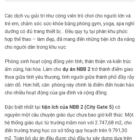
Các dịch vụ giải trí như công viên trò chơi cho người lớn và
trẻ em, chăm sóc sức khỏe bằng phòng gym, yoga, spa nghỉ
dưỡng có đủ trang thiết bị… Đều quy tụ tại phân khu phức
hợp thể thao – làm đẹp, đã mang đến những tiện ích đa năng
cho người dân trong khu vực.
Phòng sinh hoạt cộng đồng yên tính, thân thiện và kiến trúc
ấm cúng, hài hòa. Làm cho
dự án NBB 2
trở thành điểm giao
thoa giữa tình yêu thương, tình người giữa thành phố đầy rẫy
cám dỗ. Hơn hết, căn phòng này chính là điểm đến hoàn hảo
cho nhiều hoạt động của gia đình và cộng đồng.
Đặc biệt nhất tại
tiện ích của NBB 2 (City Gate 5)
có
nguyên một câu chuyện giáo dục chưa bao giờ kết thúc. Một
hệ thống giáo dục từ trường mầm non với
2.747,68 m2,
cho
đến trường trung học cơ sở tổng quy hoạch trên
9.791,30
m2.
Toàn bộ dự án đều được chủ đầu tư xây dựng dựa trên