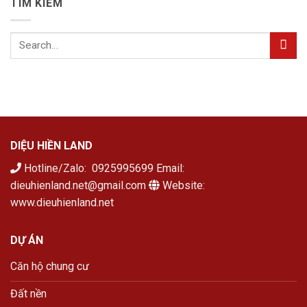
TÌM KIẾM
DIỆU HIỀN LAND
Hotline/Zalo: 0925995699 Email:
dieuhienland.net@gmail.com
Website:
www.dieuhienland.net
DỰ ÁN
Căn hộ chung cư
Đất nền