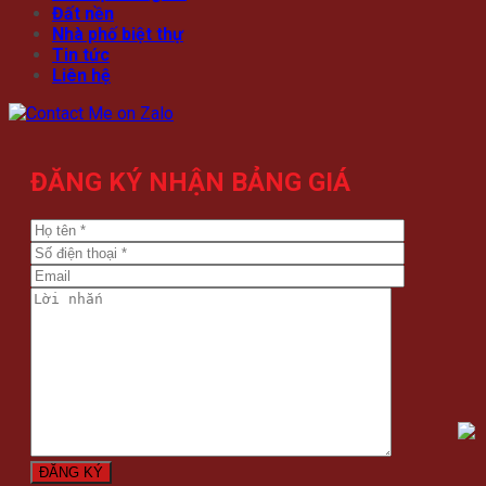
Đất nền
Nhà phố biệt thự
Tin tức
Liên hệ
ĐĂNG KÝ NHẬN BẢNG GIÁ