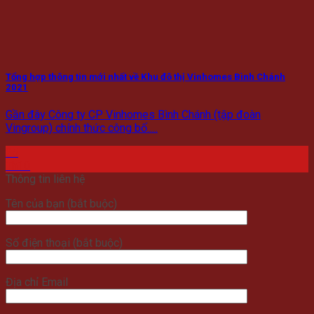
Tổng hợp thông tin mới nhất về Khu đô thị Vinhomes Bình Chánh
2021
Gần đây Công ty CP Vinhomes Bình Chánh (tập đoàn
Vingroup) chính thức công bố.....
25
Th10
Thông tin liên hệ
Tên của bạn (bắt buộc)
Số điện thoại (bắt buộc)
Địa chỉ Email