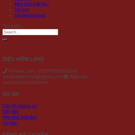
Nhà phố biệt thự
Tin tức
Uncategorized
Tìm kiếm
DIỆU HIỀN LAND
Hotline/Zalo: 0925995699 Email:
dieuhienland.net@gmail.com
Website:
www.dieuhienland.net
DỰ ÁN
Căn hộ chung cư
Đất nền
Nhà phố biệt thự
Tin tức
ĐĂNG KÝ TƯ VẤN