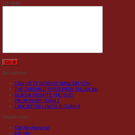
Lời nhắn
Bài viết mới
CĂN HỘ TT GENESIS NAM SÀI GÒN
THE EMERALD RIVER PARK THUẬN AN
GLADIA HEIGHTS THỦ ĐỨC
PALM RIVER QUẬN 2
LANCASTER LINCOLN QUẬN 4
Chuyên mục
Căn hộ chung cư
Đất nền