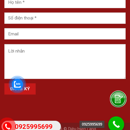
0925995699
0925995699
Copyright 2026 © Diệu Hiền Land