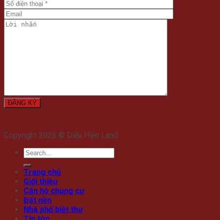
Copyright 2026 © Diệu Hiền Land
Trang chủ
Giới thiệu
Căn hộ chung cư
Đất nền
Nhà phố biệt thự
Tin tức