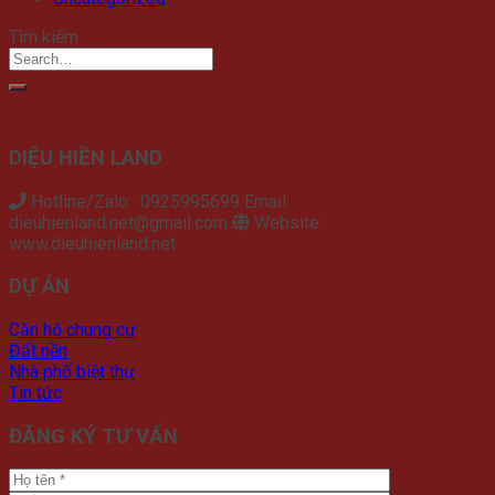
Tìm kiếm
DIỆU HIỀN LAND
Hotline/Zalo: 0925995699 Email:
dieuhienland.net@gmail.com
Website:
www.dieuhienland.net
DỰ ÁN
Căn hộ chung cư
Đất nền
Nhà phố biệt thự
Tin tức
ĐĂNG KÝ TƯ VẤN