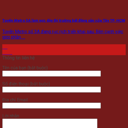
Tuyến Metro 3A làm vực dậy thị trường bất động sản cửa Tây TP. HCM
Tuyến Metro số 3A đang rục rịch triển khai sau. Bên cạnh việc
góp phần.....
27
Th10
Thông tin liên hệ
Tên của bạn (bắt buộc)
Số điện thoại (bắt buộc)
Địa chỉ Email
Lời nhắn