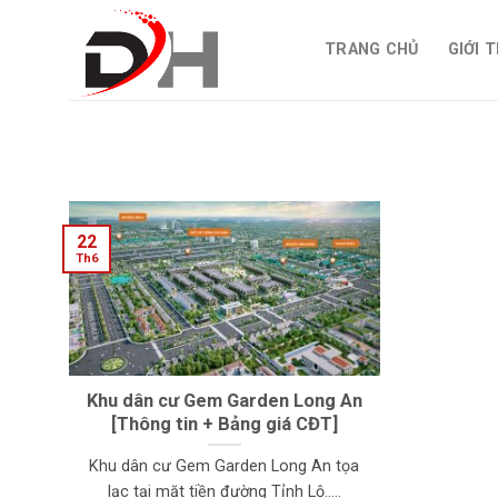
Skip
to
TRANG CHỦ
GIỚI 
content
22
Th6
Khu dân cư Gem Garden Long An
[Thông tin + Bảng giá CĐT]
Khu dân cư Gem Garden Long An tọa
lạc tại mặt tiền đường Tỉnh Lộ.....