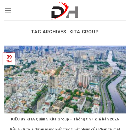
Skip
to
content
TAG ARCHIVES:
KITA GROUP
09
Th6
KIỀU BY KITA Quận 5 Kita Group – Thông tin + giá bán 2026
Kiều By Kita là dự án mang kiến trúc tuyệt phẩm của Pháp tại mặt