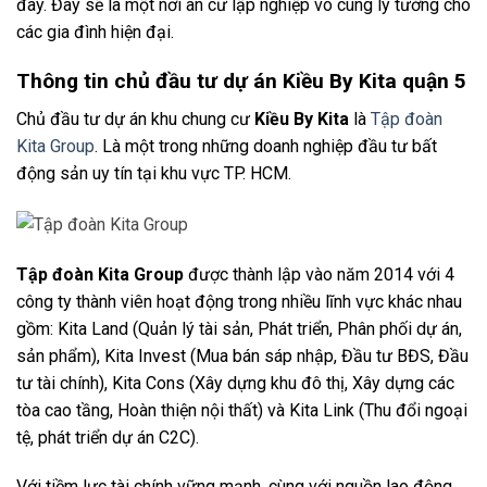
đây. Đây sẽ là một nơi an cư lập nghiệp vô cùng lý tưởng cho
các gia đình hiện đại.
Thông tin chủ đầu tư dự án Kiều By Kita quận 5
Chủ đầu tư dự án khu chung cư
Kiều By Kita
là
Tập đoàn
Kita Group
. Là một trong những doanh nghiệp đầu tư bất
động sản uy tín tại khu vực TP. HCM.
Tập đoàn Kita Group
được thành lập vào năm 2014 với 4
công ty thành viên hoạt động trong nhiều lĩnh vực khác nhau
gồm: Kita Land (Quản lý tài sản, Phát triển, Phân phối dự án,
sản phẩm), Kita Invest (Mua bán sáp nhập, Đầu tư BĐS, Đầu
tư tài chính), Kita Cons (Xây dựng khu đô thị, Xây dựng các
tòa cao tầng, Hoàn thiện nội thất) và Kita Link (Thu đổi ngoại
tệ, phát triển dự án C2C).
Với tiềm lực tài chính vững mạnh, cùng với nguồn lao động