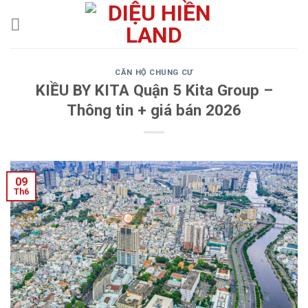
Skip
to
content
CĂN HỘ CHUNG CƯ
KIỀU BY KITA Quận 5 Kita Group –
Thông tin + giá bán 2026
09
Th6