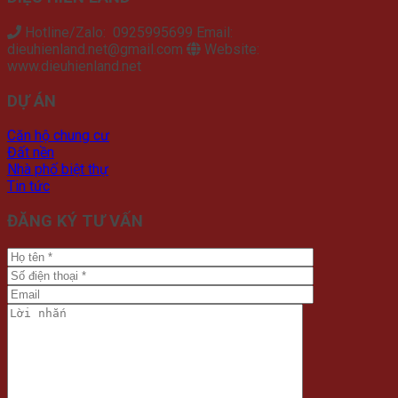
Hotline/Zalo: 0925995699 Email:
dieuhienland.net@gmail.com
Website:
www.dieuhienland.net
DỰ ÁN
Căn hộ chung cư
Đất nền
Nhà phố biệt thự
Tin tức
ĐĂNG KÝ TƯ VẤN