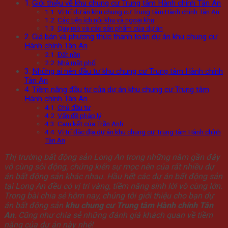
Giới thiệu về khu chung cư Trung tâm Hành chính Tân An
Vị trí dự án khu chung cư Trung tâm Hành chính Tân An
Các tiện ích nội khu và ngoại khu
Quy mô và các sản phẩm của dự án
Giá bán và phương thức thanh toán dự án khu chung cư
Hành chính Tân An
Đất nền
Nhà mặt phố
Những ai nên đầu tư khu chung cư Trung tâm Hành chính
Tân An
Tiềm năng đầu tư của dự án khu chung cư Trung tâm
Hành chính Tân An
Chủ đầu tư
Vấn đề pháp lý
Cam kết của Trần Anh
Vị trí đắc địa dự án khu chung cư Trung tâm Hành chính
Tân An
Thị trường bất động sản Long An trong những năm gần đây
vô cùng sôi động, chứng kiến sự mọc nên của rất nhiều dự
án bất động sản khác nhau. Hầu hết các dự án bất động sản
tại Long An đều có vị trí vàng, tiềm năng sinh lời vô cùng lớn.
Trong bài chia sẻ hôm nay, chúng tôi giới thiệu cho bạn dự
án bất động sản
khu chung cư Trung tâm Hành chính Tân
An
. Cũng như chia sẻ những đánh giá khách quan về tiềm
năng của dự án này nhé!