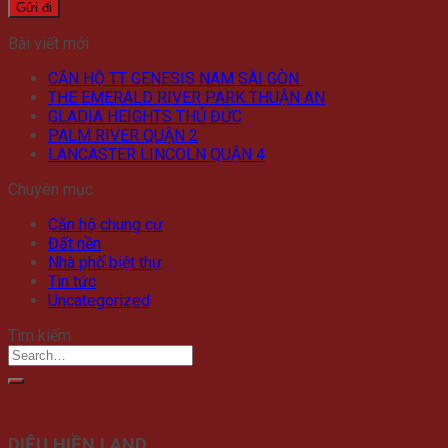
Bài viết mới
CĂN HỘ TT GENESIS NAM SÀI GÒN
THE EMERALD RIVER PARK THUẬN AN
GLADIA HEIGHTS THỦ ĐỨC
PALM RIVER QUẬN 2
LANCASTER LINCOLN QUẬN 4
Chuyên mục
Căn hộ chung cư
Đất nền
Nhà phố biệt thự
Tin tức
Uncategorized
Tìm kiếm
DIỆU HIỀN LAND