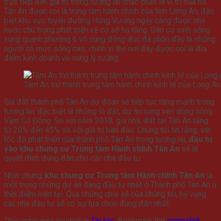
trực tiếp đến giá trị trong tương lai chắc chắn là vị trí của nó.
Tân An được coi là trung tâm hành chính của tỉnh Long An, đặc
biệt khu vực tuyến đường Hùng Vương ngày càng được nhà
nước chú trọng phát triển về cơ sở hạ tầng. Dân cư sinh sống
xung quanh phường 6 vô cùng đông đúc đa phần đều là những
người có mức sống cao, chính vì thế nơi đây được coi là địa
điểm kinh doanh vô cùng lý tưởng.
Tâm An trở thành trung tâm hành chính kinh tế của Long An
Giá đất thành phố Tân An dự đoán sẽ tiếp tục tăng mạnh trong
tương lai, đặc biệt là những lô đất, dự án xung ven dòng sông
Vàm Cỏ Đông. So với năm 2018, giá nhà, đất tại Tân An tăng
từ 20% đến 45% so với giá trị ban đầu. Chúng tôi tin rằng, với
tốc độ phát triển của thành phố Tân An trong tương lai,
đầu tư
vào khu chung cư Trung tâm Hành chính Tân An
sẽ là
quyết định đúng đắn cho các nhà đầu tư
Nhìn chung,
khu chung cư Trung tâm Hành chính Tân An
là
một trong những dự án đáng đầu tư nhất ở Thành phố Tân An ở
thời điểm hiện tại. Qua những chia sẻ của chúng tôi, hy vọng
các nhà đầu tư sẽ có sự lựa chọn đúng đắn nhất.
This entry was posted in
Tin tức
. Bookmark the
permalink
.