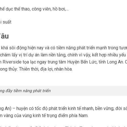
hể dục thể thao, công viên, hồ bơi,…
i suất
đâu
khá sôi động hiện nay và có tiềm năng phát triển mạnh trong tươn
m lấy vị trí dự án làm nền tảng, chính vì vậy, kết hợp nhiều yếu t
h Riverside tọa lạc ngay trung tâm Huyện Bến Lức, tỉnh Long An. 
ong thủy: Thiên thời, địa lợi, nhân hòa.
vàng đầy tiềm năng phát triển
 An) – huyện có tốc độ phát triển kinh tế nhanh, bền vững; đời s
m vàng của vùng kinh tế trọng điểm phía Nam.