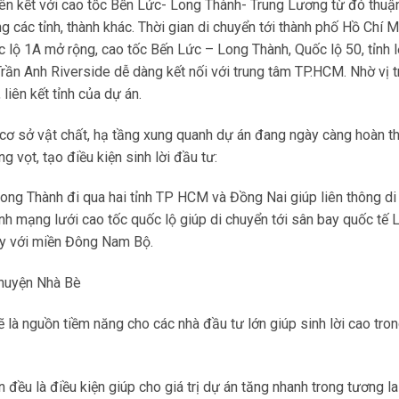
iên kết với cao tốc Bến Lức- Long Thành- Trung Lương từ đó thuận
 các tỉnh, thành khác. Thời gian di chuyển tới thành phố Hồ Chí M
 lộ 1A mở rộng, cao tốc Bến Lức – Long Thành, Quốc lộ 50, tỉnh l
rần Anh Riverside dễ dàng kết nối với trung tâm TP.HCM. Nhờ vị tr
 liên kết tỉnh của dự án.
là cơ sở vật chất, hạ tầng xung quanh dự án đang ngày càng hoàn th
g vọt, tạo điều kiện sinh lời đầu tư:
ong Thành đi qua hai tỉnh TP HCM và Đồng Nai giúp liên thông di
nh mạng lưới cao tốc quốc lộ giúp di chuyển tới sân bay quốc tế 
Tây với miền Đông Nam Bộ.
 huyện Nhà Bè
 là nguồn tiềm năng cho các nhà đầu tư lớn giúp sinh lời cao tro
đều là điều kiện giúp cho giá trị dự án tăng nhanh trong tương lai