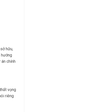
 sở hữu,
u hướng
 án chính
thất vọng
ói riêng