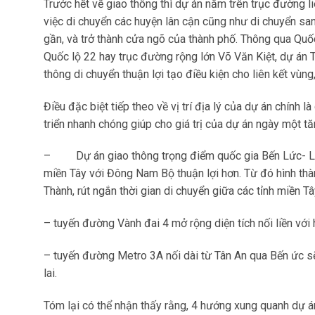
Trước hết về giao thông thì dự án nằm trên trục đường l
việc di chuyển các huyện lân cận cũng như di chuyển sang
gần, và trở thành cửa ngõ của thành phố. Thông qua Quốc
Quốc lộ 22 hay trục đường rộng lớn Võ Văn Kiệt, dự án T
thông di chuyển thuận lợi tạo điều kiện cho liên kết vùng,
Điều đặc biệt tiếp theo về vị trí địa lý của dự án chính 
triển nhanh chóng giúp cho giá trị của dự án ngày một tăn
–
Dự án giao thông trọng điểm quốc gia Bến Lức- L
miền Tây với Đông Nam Bộ thuận lợi hơn. Từ đó hình thà
Thành, rút ngắn thời gian di chuyển giữa các tỉnh miền 
– tuyến đường Vành đai 4 mở rộng diện tích nối liền với
– tuyến đường Metro 3A nối dài từ Tân An qua Bến ức sẽ
lai.
Tóm lại có thể nhận thấy rằng, 4 hướng xung quanh dự án 