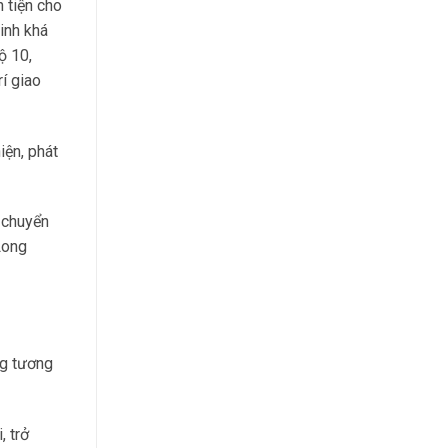
 tiện cho
inh khá
ộ 10,
í giao
iện, phát
 chuyển
Long
ng tương
, trở