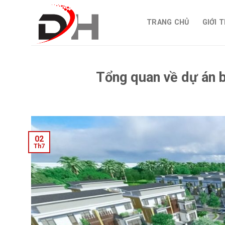
Skip
to
TRANG CHỦ
GIỚI 
content
Tổng quan về dự án b
02
Th7