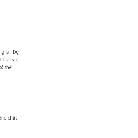
g lai. Dự
ố lại với
Có thể
ống chất