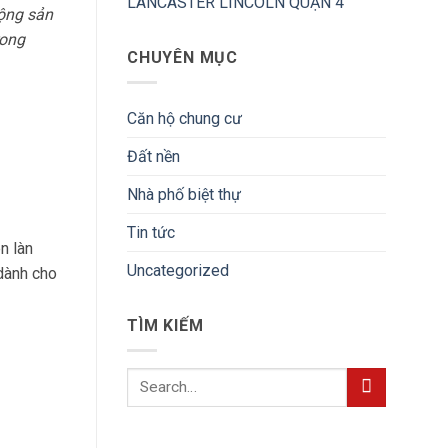
LANCASTER LINCOLN QUẬN 4
động sản
rong
CHUYÊN MỤC
Căn hộ chung cư
Đất nền
Nhà phố biệt thự
Tin tức
n làn
Uncategorized
dành cho
TÌM KIẾM