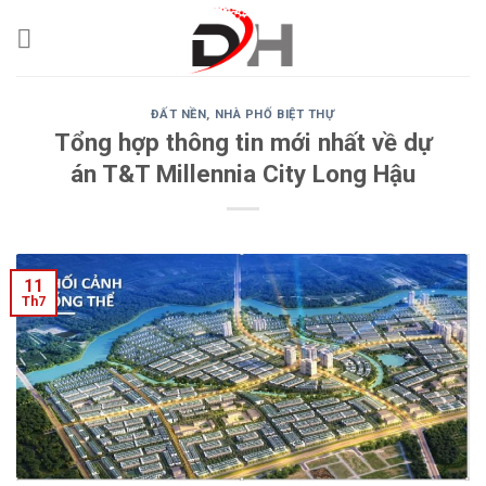
Skip
to
content
ĐẤT NỀN
,
NHÀ PHỐ BIỆT THỰ
Tổng hợp thông tin mới nhất về dự
án T&T Millennia City Long Hậu
11
Th7