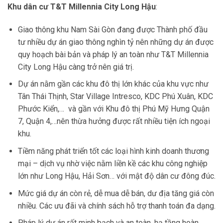
Khu dân cư T&T Millennia City Long Hậu
:
Giao thông khu Nam Sài Gòn đang được Thành phố đầu
tư nhiều dự án giao thông nghìn tỷ nên những dự án được
quy hoạch bài bản và pháp lý an toàn như T&T Millennia
City Long Hậu càng trở nên giá trị.
Dự án nằm gần các khu đô thị lớn khác của khu vực như
Tân Thái Thịnh, Star Village Intresco, KDC Phú Xuân, KDC
Phước Kiển,… và gần với Khu đô thị Phú Mỹ Hưng Quận
7, Quận 4,…nên thừa hưởng được rất nhiều tiện ích ngoại
khu.
Tiềm năng phát triển tốt các loại hình kinh doanh thương
mại – dịch vụ nhờ việc nằm liền kề các khu công nghiệp
lớn như Long Hậu, Hải Sơn… với mật độ dân cư đông đúc.
Mức giá dự án còn rẻ, dễ mua dễ bán, dư địa tăng giá còn
nhiều. Các ưu đãi và chính sách hỗ trợ thanh toán đa dạng.
Pháp lý dự án rất minh bạch và an toàn, hạ tầng hoàn