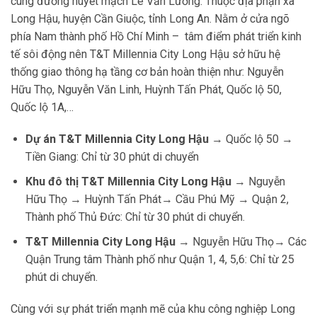
cung đường huyết mạch Lê Văn Lương. Thuộc địa phận xã
Long Hậu, huyện Cần Giuộc, tỉnh Long An. Nằm ở cửa ngõ
phía Nam thành phố Hồ Chí Minh – tâm điểm phát triển kinh
tế sôi động nên T&T Millennia City Long Hậu sở hữu hệ
thống giao thông hạ tầng cơ bản hoàn thiện như: Nguyễn
Hữu Thọ, Nguyễn Văn Linh, Huỳnh Tấn Phát, Quốc lộ 50,
Quốc lộ 1A,…
Dự án T&T Millennia City Long Hậu
→ Quốc lộ 50 →
Tiền Giang: Chỉ từ 30 phút di chuyển
Khu đô thị T&T Millennia City Long Hậu
→ Nguyễn
Hữu Thọ → Huỳnh Tấn Phát→ Cầu Phú Mỹ → Quận 2,
Thành phố Thủ Đức: Chỉ từ 30 phút di chuyển.
T&T Millennia City Long Hậu
→ Nguyễn Hữu Thọ→ Các
Quận Trung tâm Thành phố như Quận 1, 4, 5,6: Chỉ từ 25
phút di chuyển.
Cùng với sự phát triển mạnh mẽ của khu công nghiệp Long