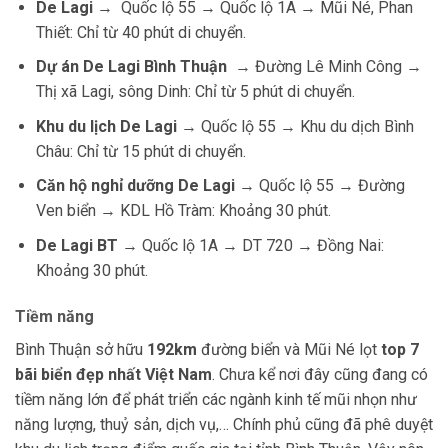
De Lagi
→ Quốc lộ 55 → Quốc lộ 1A → Mũi Né, Phan
Thiết: Chỉ từ 40 phút di chuyển.
Dự án De Lagi Bình Thuận
→ Đường Lê Minh Công →
Thị xã Lagi, sông Dinh: Chỉ từ 5 phút di chuyển.
Khu du lịch De Lagi
→ Quốc lộ 55 → Khu du dịch Bình
Châu: Chỉ từ 15 phút di chuyển.
Căn hộ nghỉ dưỡng De Lagi
→ Quốc lộ 55 → Đường
Ven biển → KDL Hồ Tràm: Khoảng 30 phút.
De Lagi BT
→ Quốc lộ 1A → DT 720 → Đồng Nai:
Khoảng 30 phút.
Tiềm năng
Bình Thuận sở hữu
192km
đường biển và Mũi Né lọt
top 7
bãi biển đẹp nhất Việt Nam
. Chưa kể nơi đây cũng đang có
tiềm năng lớn để phát triển các ngành kinh tế mũi nhọn như
năng lượng, thuỷ sản, dịch vụ,… Chính phủ cũng đã phê duyệt