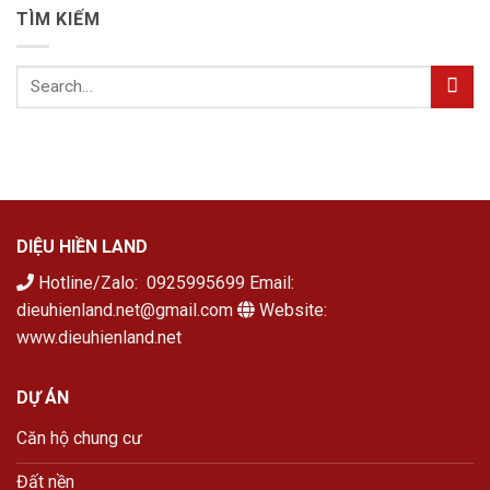
TÌM KIẾM
DIỆU HIỀN LAND
Hotline/Zalo: 0925995699 Email:
dieuhienland.net@gmail.com
Website:
www.dieuhienland.net
DỰ ÁN
Căn hộ chung cư
Đất nền