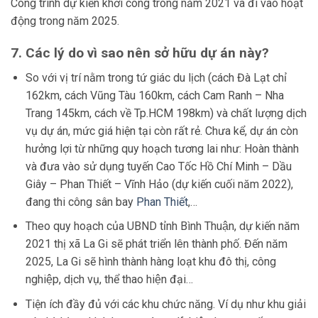
Công trình dự kiến khởi công trong năm 2021 và đi vào hoạt
động trong năm 2025.
7. Các lý do vì sao nên sở hữu dự án này?
So với vị trí nằm trong tứ giác du lịch (cách Đà Lạt chỉ
162km, cách Vũng Tàu 160km, cách Cam Ranh – Nha
Trang 145km, cách về Tp.HCM 198km) và chất lượng dịch
vụ dự án, mức giá hiện tại còn rất rẻ. Chưa kể, dự án còn
hưởng lợi từ những quy hoạch tương lai như: Hoàn thành
và đưa vào sử dụng tuyến Cao Tốc Hồ Chí Minh – Dầu
Giây – Phan Thiết – Vĩnh Hảo (dự kiến cuối năm 2022),
đang thi công sân bay
Phan Thiết
,…
Theo quy hoạch của UBND tỉnh Bình Thuận, dự kiến năm
2021 thị xã La Gi sẽ phát triển lên thành phố. Đến năm
2025, La Gi sẽ hình thành hàng loạt khu đô thị, công
nghiệp, dịch vụ, thể thao hiện đại…
Tiện ích đầy đủ với các khu chức năng. Ví dụ như khu giải