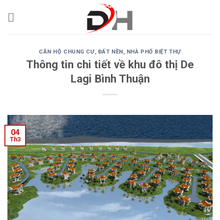
Skip
to
content
CĂN HỘ CHUNG CƯ
,
ĐẤT NỀN
,
NHÀ PHỐ BIỆT THỰ
Thông tin chi tiết về khu đô thị De
Lagi Bình Thuận
04
Th3