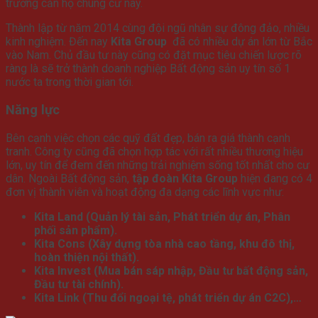
trường căn hộ chung cư này.
Thành lập từ năm 2014 cùng đội ngũ nhân sự đông đảo, nhiều
kinh nghiệm. Đến nay
Kita Group
đã có nhiều dự án lớn từ Bắc
vào Nam. Chủ đầu tư này cũng có đặt mục tiêu chiến lược rõ
ràng là sẽ trở thành doanh nghiệp Bất động sản uy tín số 1
nước ta trong thời gian tới.
Năng lực
Bên cạnh việc chọn các quỹ đất đẹp, bán ra giá thành cạnh
tranh. Công ty cũng đã chọn hợp tác với rất nhiều thương hiệu
lớn, uy tín để đem đến những trải nghiệm sống tốt nhất cho cư
dân. Ngoài Bất động sản,
tập đoàn Kita Group
hiện đang có 4
đơn vị thành viên và hoạt động đa dạng các lĩnh vực như:
Kita Land (Quản lý tài sản, Phát triển dự án, Phân
phối sản phẩm).
Kita Cons (Xây dựng tòa nhà cao tầng, khu đô thị,
hoàn thiện nội thất).
Kita Invest (Mua bán sáp nhập, Đầu tư bất động sản,
Đầu tư tài chính).
Kita Link (Thu đổi ngoại tệ, phát triển dự án C2C),…