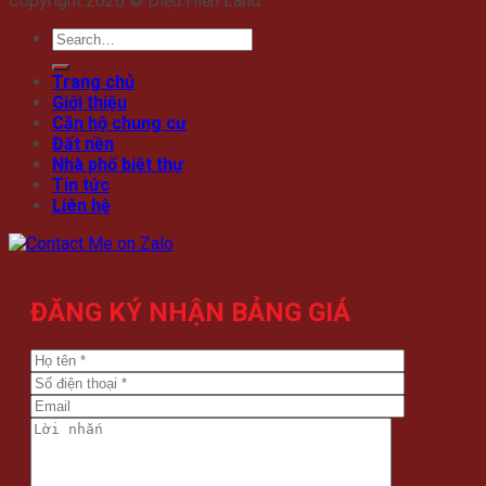
Copyright 2026 © Diệu Hiền Land
Trang chủ
Giới thiệu
Căn hộ chung cư
Đất nền
Nhà phố biệt thự
Tin tức
Liên hệ
ĐĂNG KÝ NHẬN BẢNG GIÁ