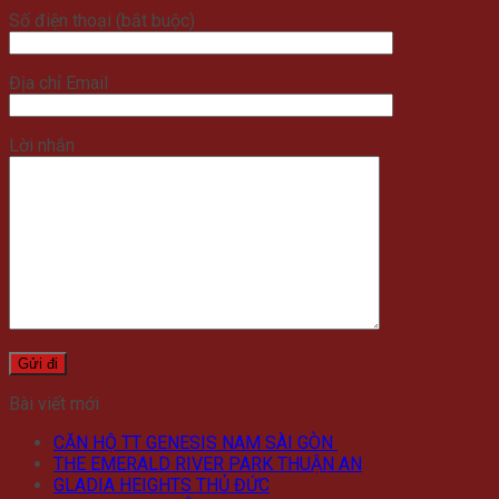
Số điện thoại (bắt buộc)
Địa chỉ Email
Lời nhắn
Bài viết mới
CĂN HỘ TT GENESIS NAM SÀI GÒN
THE EMERALD RIVER PARK THUẬN AN
GLADIA HEIGHTS THỦ ĐỨC