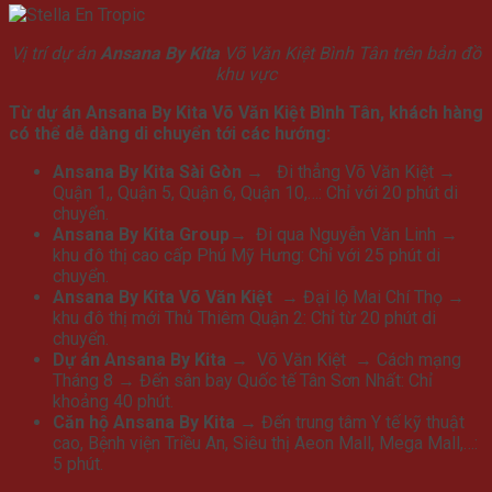
Vị trí dự án
Ansana By Kita
Võ Văn Kiệt Bình Tân trên bản đồ
khu vực
Từ dự án Ansana By Kita Võ Văn Kiệt Bình Tân, khách hàng
có thể dễ dàng di chuyển tới các hướng:
Ansana By Kita Sài Gòn →
Đi thẳng Võ Văn Kiệt →
Quận 1,, Quận 5, Quận 6, Quận 10,…: Chỉ với 20 phút di
chuyển.
Ansana By Kita Group→
Đi qua Nguyễn Văn Linh →
khu đô thị cao cấp Phú Mỹ Hưng: Chỉ với 25 phút di
chuyển.
Ansana By Kita Võ Văn Kiệt
→ Đại lộ Mai Chí Thọ →
khu đô thị mới Thủ Thiêm Quận 2: Chỉ từ 20 phút di
chuyển.
Dự án Ansana By Kita →
Võ Văn Kiệt → Cách mạng
Tháng 8 → Đến sân bay Quốc tế Tân Sơn Nhất: Chỉ
khoảng 40 phút.
Căn hộ Ansana By Kita →
Đến trung tâm Y tế kỹ thuật
cao, Bệnh viện Triều An, Siêu thị Aeon Mall, Mega Mall,…:
5 phút.