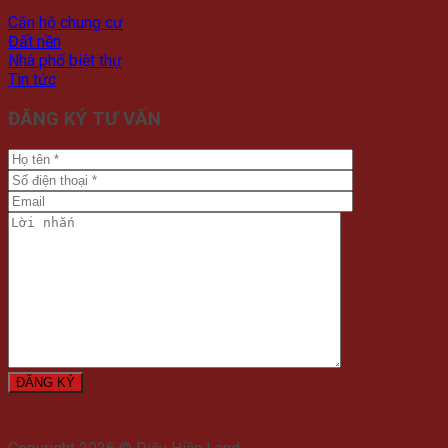
Căn hộ chung cư
Đất nền
Nhà phố biệt thự
Tin tức
ĐĂNG KÝ TƯ VẤN