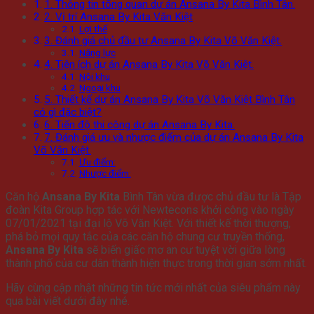
1. Thông tin tổng quan dự án Ansana By Kita Bình Tân.
2. Vị trí Ansana By Kita Văn Kiệt
Lợi thế
3. Đánh giá chủ đầu tư Ansana By Kita Võ Văn Kiệt.
Năng lực
4. Tiện ích dự án Ansana By Kita Võ Văn Kiệt.
Nội khu
Ngoại khu
5. Thiết kế dự án Ansana By Kita Võ Văn Kiệt Bình Tân
có gì đặc biệt?
6. Tiến độ thi công dự án Ansana By Kita.
7. Đánh giá ưu và nhược điểm của dự án Ansana By Kita
Võ Văn Kiệt.
Ưu điểm:
Nhược điểm:
Căn hộ
Ansana By Kita
Bình Tân vừa được chủ đầu tư là Tập
đoàn Kita Group hợp tác với Newtecons khởi công vào ngày
07/01/2021 tại đại lộ Võ Văn Kiệt. Với thiết kế thời thượng,
phá bỏ mọi quy tắc của các căn hộ chung cư truyền thống,
Ansana By Kita
sẽ biến giấc mơ an cư tuyệt vời giữa lòng
thành phố của cư dân thành hiện thực trong thời gian sớm nhất.
Hãy cùng cập nhật những tin tức mới nhất của siêu phẩm này
qua bài viết dưới đây nhé.