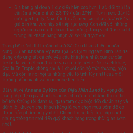
Giá bán giai đoạn 1 dự kiến hiện cao hơn 1 số đối thủ lân
cận (
giá bán chỉ từ 2.3 Tỷ / căn 2PN
)
. Tuy nhiên, đây là
mức giá hợp lý. Nhà đầu tư vẫn nên cân nhắc
“rót vốn
” vì
giá bán khu vực này sẽ tiếp tục tăng. Còn đối với những
người mua an cư thì hoàn toàn xứng đáng vì những giá trị
tương lai khách hàng nhận về sẽ rất tuyệt vời.
Trong bối cảnh thị trường nhà ở Sài Gòn khan khiến nguồn
cung. Dự án
Ansana By Kita
tọa lạc tại trung tâm Bình Tân đã
đang đáp ứng tất cả các yêu cầu khắt khe nhất của cư dân
tương lai về một nơi đầu tư và an cư lý tưởng. Nói cách khác,
Stella En Tropic không chỉ là 1 chuỗi căn hộ thời thượng, hiện
đại. Mà còn là nơi hội tụ những yếu tố tinh túy nhất của môi
trường sống xanh và công nghệ tiên tiến.
Bài viết về
Ansana By Kita
của
Diệu Hiền Land
hy vọng đã
cung cấp đến quý khách hàng và nhà đầu tư những thông tin
bổ ích. Chúng tôi dành sự quan tâm đặc biệt đến dự án này và
dành lời khuyên cho khách hàng là nên chọn mua sớm để có
được sản phẩm ưng ý nhất. Chúng tôi sẽ tiếp tục cập nhật
những thông tin mới đến quý khách hàng trong thời gian sớm
nhất.