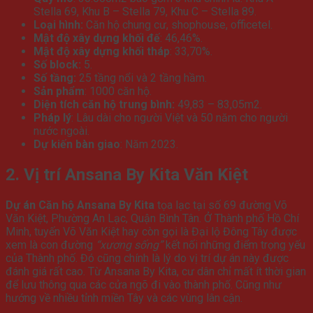
Stella 69, Khu B – Stella 79, Khu C – Stella 89.
Loại hình:
Căn hộ chung cư, shophouse, officetel.
Mật độ xây dựng khối đế
: 46,46%.
Mật độ xây dựng khối tháp
: 33,70%.
Số block:
5.
Số tầng:
25 tầng nổi và 2 tầng hầm.
Sản phẩm
: 1000 căn hộ.
Diện tích căn hộ trung bình:
49,83 – 83,05m2.
Pháp lý
: Lâu dài cho người Việt và 50 năm cho người
nước ngoài.
Dự kiến bàn giao
: Năm 2023.
2. Vị trí Ansana By Kita Văn Kiệt
Dự án Căn hộ Ansana By Kita
tọa lạc tại số 69 đường Võ
Văn Kiệt, Phường An Lạc, Quận Bình Tân. Ở Thành phố Hồ Chí
Minh, tuyến Võ Văn Kiệt hay còn gọi là Đại lộ Đông Tây được
xem là con đường
“xương sống”
kết nối những điểm trọng yếu
của Thành phố. Đó cũng chính là lý do vị trí dự án này được
đánh giá rất cao. Từ Ansana By Kita, cư dân chỉ mất ít thời gian
để lưu thông qua các cửa ngõ đi vào thành phố. Cũng như
hướng về nhiều tỉnh miền Tây và các vùng lân cận.