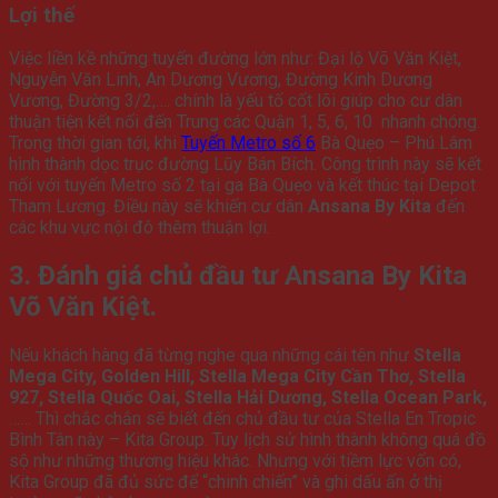
Lợi thế
Việc liền kề những tuyến đường lớn như: Đại lộ Võ Văn Kiệt,
Nguyễn Văn Linh, An Dương Vương, Đường Kinh Dương
Vương, Đường 3/2,…. chính là yếu tố cốt lõi giúp cho cư dân
thuận tiện kết nối đến Trung các Quận 1, 5, 6, 10 nhanh chóng.
Trong thời gian tới, khi
Tuyến Metro số 6
Bà Quẹo – Phú Lâm
hình thành dọc trục đường Lũy Bán Bích. Công trình này sẽ kết
nối với tuyến Metro số 2 tại ga Bà Quẹo và kết thúc tại Depot
Tham Lương. Điều này sẽ khiến cư dân
Ansana By Kita
đến
các khu vực nội đô thêm thuận lợi.
3. Đánh giá chủ đầu tư Ansana By Kita
Võ Văn Kiệt.
Nếu khách hàng đã từng nghe qua những cái tên như
Stella
Mega City, Golden Hill, Stella Mega City Cần Thơ, Stella
927, Stella Quốc Oai, Stella Hải Dương, Stella Ocean Park,
…… Thì chắc chắn sẽ biết đến chủ đầu tư của Stella En Tropic
Bình Tân này – Kita Group. Tuy lịch sử hình thành không quá đồ
sộ như những thương hiệu khác. Nhưng với tiềm lực vốn có,
Kita Group đã đủ sức để “chinh chiến” và ghi dấu ấn ở thị