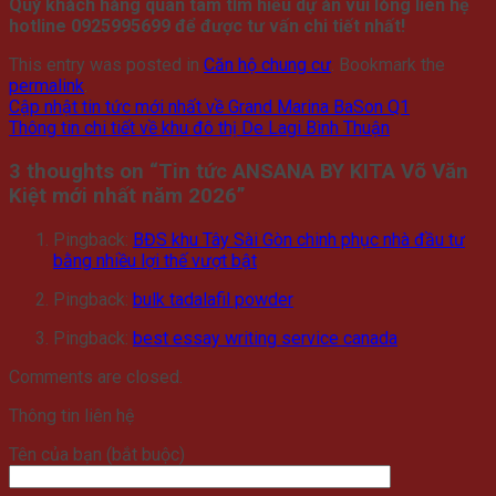
Quý khách hàng quan tâm tìm hiểu dự án vui lòng liên hệ
hotline 0925995699 để được tư vấn chi tiết nhất!
This entry was posted in
Căn hộ chung cư
. Bookmark the
permalink
.
Cập nhật tin tức mới nhất về Grand Marina BaSon Q1
Thông tin chi tiết về khu đô thị De Lagi Bình Thuận
3 thoughts on “
Tin tức ANSANA BY KITA Võ Văn
Kiệt mới nhất năm 2026
”
Pingback:
BĐS khu Tây Sài Gòn chinh phục nhà đầu tư
bằng nhiều lợi thế vượt bật
Pingback:
bulk tadalafil powder
Pingback:
best essay writing service canada
Comments are closed.
Thông tin liên hệ
Tên của bạn (bắt buộc)