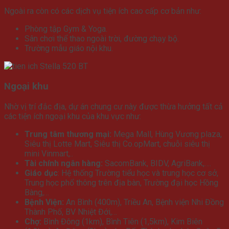
Ngoài ra còn có các dịch vụ tiện ích cao cấp cơ bản như:
Phòng tập Gym & Yoga.
Sân chơi thể thao ngoài trời, đường chạy bộ.
Trường mẫu giáo nội khu.
Ngoại khu
Nhờ vị trí đắc địa, dự án chung cư này
được thừa hưởng tất cả
các tiện ích ngoại khu của khu vực như:
Trung tâm thương mại:
Mega Mall, Hùng Vương plaza,
Siêu thị Lotte Mart, Siêu thị Co.opMart, chuỗi siêu thị
mini Vinmart,..
Tài chính ngân hàng:
SacomBank, BIDV, AgriBank,….
Giáo dục
: Hệ thống Trường tiểu học và trung học cơ sở,
Trung học phổ thông trên địa bàn, Trường đại học Hồng
Bàng,…
Bệnh Viện:
An Bình (400m), Triều An, Bệnh viện Nhi Đồng
Thành Phố, BV Nhiệt Đới,…
Chợ:
Bình Đông (1km), Bình Tiên (1,5km), Kim Biên