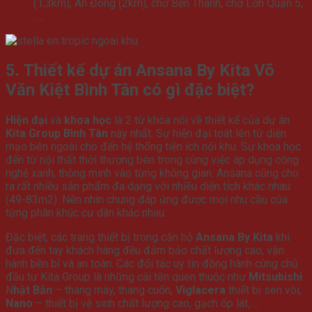
(1,3km), An Đông (2km), chợ Bến Thành, chợ Lớn Quận 5,
…..
5. Thiết kế dự án Ansana By Kita Võ
Văn Kiệt Bình Tân có gì đặc biệt?
Hiện đại
và
khoa học
là 2 từ khóa nói về thiết kế của dự án
Kita Group Bình Tân
này nhất. Sự hiện đại toát lên từ diện
mạo bên ngoài cho đến hệ thống tiện ích nội khu. Sự khoa học
đến từ nội thất thời thượng bên trong cùng việc áp dụng công
nghệ xanh, thông minh vào từng không gian. Ansana cũng cho
ra rất nhiều sản phẩm đa dạng với nhiều diện tích khác nhau
(49-83m2). Nên nhìn chung đáp ứng được mọi nhu cầu của
từng phân khúc cư dân khác nhau.
Đặc biệt, các trang thiết bị trong căn hộ
Ansana By Kita
khi
đưa đến tay khách hàng đều đảm bảo chất lượng cao, vận
hành bền bỉ và an toàn. Các đối tác uy tín đồng hành cùng chủ
đầu tư Kita Group là những cái tên quen thuộc như
Mitsubishi
N
hật Bản
– thang máy, thang cuốn,
Viglacera
thiết bị sen vòi,
Nano
– thiết bị vệ sinh chất lượng cao, gạch ốp lát,….