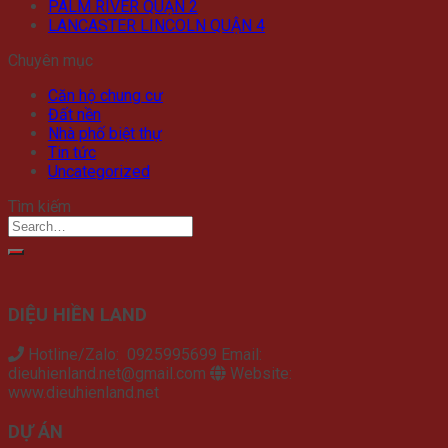
PALM RIVER QUẬN 2
LANCASTER LINCOLN QUẬN 4
Chuyên mục
Căn hộ chung cư
Đất nền
Nhà phố biệt thự
Tin tức
Uncategorized
Tìm kiếm
DIỆU HIỀN LAND
Hotline/Zalo: 0925995699 Email:
dieuhienland.net@gmail.com
Website:
www.dieuhienland.net
DỰ ÁN