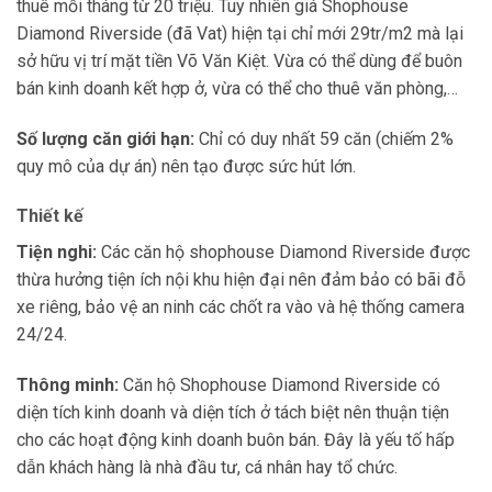
thuê mỗi tháng từ 20 triệu. Tuy nhiên giá Shophouse
Diamond Riverside (đã Vat) hiện tại chỉ mới 29tr/m2 mà lại
sở hữu vị trí mặt tiền Võ Văn Kiệt. Vừa có thể dùng để buôn
bán kinh doanh kết hợp ở, vừa có thể cho thuê văn phòng,…
Số lượng căn giới hạn:
Chỉ có duy nhất 59 căn (chiếm 2%
quy mô của dự án) nên tạo được sức hút lớn.
Thiết kế
Tiện nghi:
Các căn hộ shophouse Diamond Riverside được
thừa hưởng tiện ích nội khu hiện đại nên đảm bảo có bãi đỗ
xe riêng, bảo vệ an ninh các chốt ra vào và hệ thống camera
24/24.
Thông minh:
Căn hộ Shophouse Diamond Riverside có
diện tích kinh doanh và diện tích ở tách biệt nên thuận tiện
cho các hoạt động kinh doanh buôn bán. Đây là yếu tố hấp
dẫn khách hàng là nhà đầu tư, cá nhân hay tổ chức.