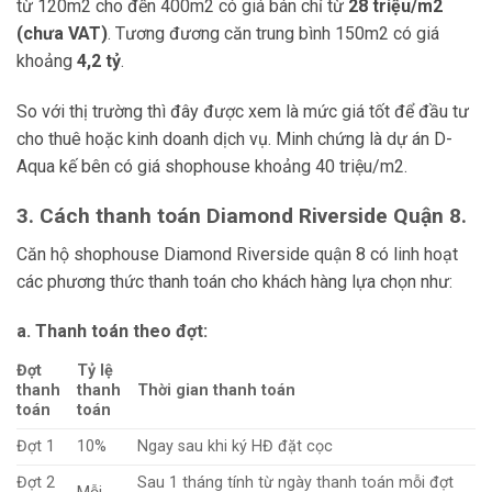
từ 120m2 cho đến 400m2 có giá bán chỉ từ
28 triệu/m2
(chưa VAT)
. Tương đương căn trung bình 150m2 có giá
khoảng
4,2 tỷ
.
So với thị trường thì đây được xem là mức giá tốt để đầu tư
cho thuê hoặc kinh doanh dịch vụ. Minh chứng là dự án
D-
Aqua kế bên có giá shophouse khoảng 40 triệu/m2.
3. Cách thanh toán Diamond Riverside Quận 8.
Căn hộ shophouse Diamond Riverside quận 8 có linh hoạt
các phương thức thanh toán cho khách hàng lựa chọn như:
a. Thanh toán theo đợt:
Đợt
Tỷ lệ
thanh
thanh
Thời gian thanh toán
toán
toán
Đợt 1
10%
Ngay sau khi ký HĐ đặt cọc
Đợt 2
Sau 1 tháng tính từ ngày thanh toán mỗi đợt