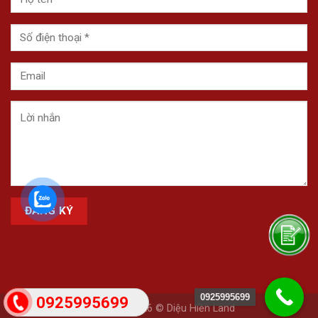
0925995699
0925995699
Copyright 2026 © Diệu Hiền Land