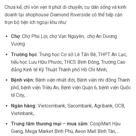
Chưa kể, chỉ vỏn vẹn ít phút di chuyển, cư dân sống và kinh
doanh tại shophouse Diamond Riverside có thể tiếp cận
trọn bộ tiện ích ngoại khu như:
Chợ
: Chợ Phú Lợi, chợ Vạn Nguyên, chợ An Dương
Vương
Trường học
: Trung học Cơ sở Lê Tấn Bê, THPT An Lạc,
tiểu học Lưu Hữu Phước, THCS Bình Đông, Trường Cao
đẳng Kinh tế Kỹ Thuật Thành phố Hồ Chí Minh,
Bệnh viện:
Bệnh viện nhiệt đới, Bệnh viện nhi đồng Thành
phố, bệnh viện Triều An, Bệnh viện Quận 6, bệnh viện Quốc
tế City,…
Ngân hàng:
Vietcombank, Sacombank, Agribank, OCB,
Vietinbank,…
Trung tâm thương mại – mua sắm:
CoopMart Hậu
Giang, Mega Market Bình Phú, Aeon Mall Bình Tân,…