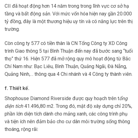
CII đã hoạt động hơn 14 năm trong trong lĩnh vực cơ sở hạ
tầng và bất động sản. Với mức vốn hóa hiện nay gần 20.000
tỷ đồng, đây là một thương hiệu uy tín và có năng lực trên thị
trường.
Còn công ty 577 có tiền thân là CN Tổng Công ty XD Công
trình Giao thông 5 tại Bình Thuận đến nay đã bước sang “tuổi
thọ” thứ 16. Hiện 577 đã mở rộng quy mô hoạt động từ Bắc
Chí Nam như: Bạc Liêu, Bình Thuận, Quảng Ngãi, Đà Nẵng,
Quảng Ninh,… thông qua 4 Chi nhánh và 4 Công ty thành viên.
f. Thiết kế.
S
hophouse Diamond Riverside được quy hoạch trên t
ổng
diện tích
41.496,80 m2. Trong đó, mật độ xây dựng chỉ 20%,
phần lớn diện tích dành cho mảng xanh, các công trình phụ
và tiện ích nên đảm bảo cho cư dân môi trường sống thông
thoáng, rộng rãi: