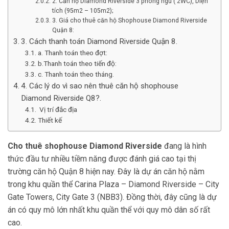
2. Căn hộ Diamond Riverside 3 phòng ngủ ( 2WC), Diện
tích (95m2 – 105m2);
3. Giá cho thuê căn hộ Shophouse Diamond Riverside
Quận 8:
3. Cách thanh toán Diamond Riverside Quận 8.
a. Thanh toán theo đợt:
b.Thanh toán theo tiến độ:
c. Thanh toán theo tháng.
4. Các lý do vì sao nên thuê căn hộ shophouse
Diamond Riverside Q8?.
Vị trí đắc địa
Thiết kế
Cho thuê shophouse Diamond Riverside
đang là hình
thức đầu tư nhiều tiềm năng được đánh giá cao tại thị
trường căn hộ Quận 8 hiện nay. Đây là dự án căn hộ nằm
trong khu quần thể Carina Plaza – Diamond Riverside – City
Gate Towers, City Gate 3 (NBB3). Đồng thời, đây cũng là dự
án có quy mô lớn nhất khu quần thể với quy mô dân số rất
cao.