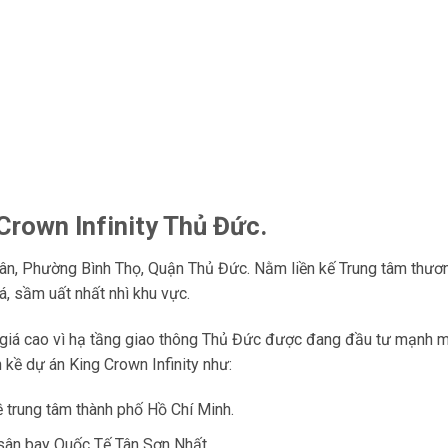
 Crown Infinity Thủ Đức.
ân, Phường Bình Thọ, Quận Thủ Đức. Nằm liền kế Trung tâm thươ
á, sầm uất nhất nhì khu vực.
h giá cao vì hạ tầng giao thông Thủ Đức được đang đầu tư mạnh m
 kề dự án King Crown Infinity như:
ề trung tâm thành phố Hồ Chí Minh.
sân bay Quốc Tế Tân Sơn Nhất.