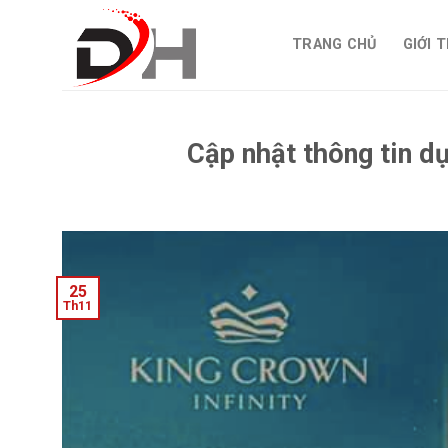
Skip
to
TRANG CHỦ
GIỚI 
content
Cập nhật thông tin d
25
Th11