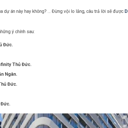
ua dự án này hay không? … Đừng vội lo lắng, câu trả lời sẽ được
D
những ý chính sau:
ủ Đức.
finity Thủ Đức.
Văn Ngân.
Thủ Đức.
 Đức.