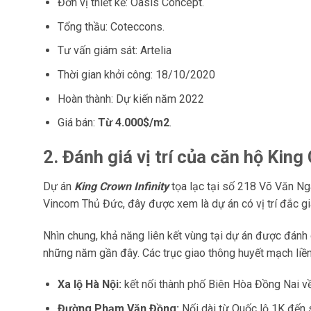
Đơn vị thiết kế: Oasis Concept.
Tổng thầu: Coteccons.
Tư vấn giám sát: Artelia
Thời gian khởi công: 18/10/2020
Hoàn thành: Dự kiến năm 2022
Giá bán:
Từ 4.000$/m2
.
2. Đánh giá vị trí của căn hộ King
Dự án
King Crown Infinity
tọa lạc tại số 218 Võ Văn Ng
Vincom Thủ Đức, đây được xem là dự án có vị trí đắc gi
Nhìn chung, khả năng liên kết vùng tại dự án được đán
những năm gần đây. Các trục giao thông huyết mạch liền
Xa lộ Hà Nội:
kết nối thành phố Biên Hòa Đồng Nai v
Đường Phạm Văn Đồng:
Nối dài từ Quốc lộ 1K đến 