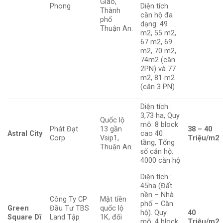
Giao,
Phong
Diện tích
Thành
căn hộ đa
phố
dạng: 49
Thuận An.
m2, 55 m2,
67 m2, 69
m2, 70 m2,
74m2 (căn
2PN) và 77
m2, 81 m2
(căn 3 PN)
Diện tích :
3,73 ha, Quy
Quốc lộ
mô: 8 block
Phát Đạt
13 gần
38 – 40
Astral City
cao 40
Corp
Vsip1,
Triệu/m2
tầng, Tổng
Thuận An.
số căn hộ:
4000 căn hộ
Diện tích :
45ha (Đất
nền – Nhà
Công Ty CP
Mặt tiền
phố – Căn
Green
Đầu Tư TBS
quốc lộ
hộ). Quy
40
Square Dĩ
Land Tập
1K, đối
mô: 4 block
Triệu/m2