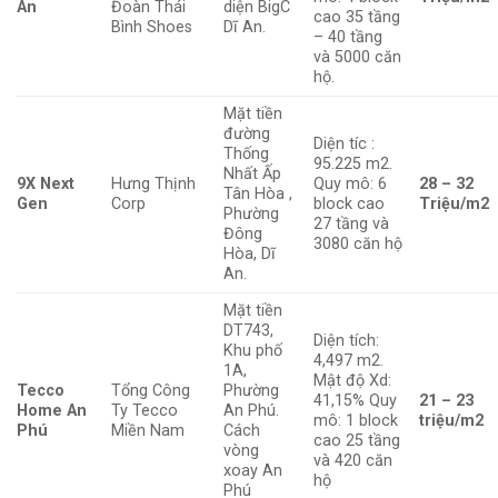
An
Đoàn Thái
diện BigC
cao 35 tầng
Bình Shoes
Dĩ An.
– 40 tầng
và 5000 căn
hộ.
Mặt tiền
đường
Diện tíc :
Thống
95.225 m2.
Nhất Ấp
9X Next
Hưng Thịnh
Quy mô: 6
28 – 32
Tân Hòa ,
Gen
Corp
block cao
Triệu/m2
Phường
27 tầng và
Đông
3080 căn hộ
Hòa, Dĩ
An.
Mặt tiền
DT743,
Diện tích:
Khu phố
4,497 m2.
1A,
Mật độ Xd:
Tecco
Tổng Công
Phường
41,15% Quy
21 – 23
Home An
Ty Tecco
An Phú.
mô: 1 block
triệu/m2
Phú
Miền Nam
Cách
cao 25 tầng
vòng
và 420 căn
xoay An
hộ
Phú