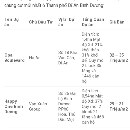
chung cư mới nhất ở Thành phố Dĩ An Bình Dương:
Tên Dự
Vị trí Dự
Tổng Quan
Chủ Đầu Tư
Giá Bán
án
án
Dự án
Diện tích:
1,4ha Mật
độ Xd: 21%
khối tháp
Số 18 Kha
Opal
31% khối
32 – 35
Hà An
Vạn Cân,
Boulevard
đế. Quy mô:
Triệu/m2
Dĩ An.
2 block 35
tầng và
1446 căn
hộ.
Diện tích
Số 26 Đại
0,54ha Mật
Lộ Bình
Happy
độ Xd: 37%
Vạn Xuân
Dương
29 – 31
One Bình
Quy mô: 2
Group
P.Phú
Triệu/m2
Dương
block 21
Hòa, Thủ
tầng và 468
Dầu Một.
căn hộ.