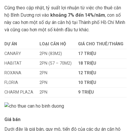
Cũng theo cập nhật, tỷ suất lợi nhuận từ việc cho thuê căn
hộ Bình Dương rơi vào
khoảng 7% đến 14%/năm
, con số
này cao hơn một số dự án căn hộ tại Thành phố Hồ Chí Minh
và cũng cao hơn một số kênh đầu tư khác.
DỰ ÁN
LOẠI CĂN HỘ
GIÁ CHO THUÊ/THÁNG
CANARY
2PN (83M2)
17 TRIỆU
HABITAT
2PN (57 – 70M2)
18 TRIỆU
ROXANA
2PN
12 TRIỆU
FLORIA
2PN
10 TRIỆU
CHARM PLAZA
2PN
9 TRIỆU
Giá bán
Dưới đây là giá bán, quy mô, tiến độ của các dự án căn hộ