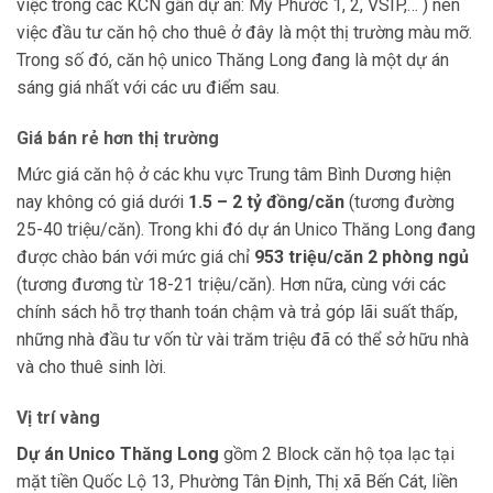
việc trong các KCN gần dự án: Mỹ Phước 1, 2, VSIP,… )
nên
việc đầu tư căn hộ cho thuê ở đây là một thị trường màu mỡ.
Trong số đó, căn hộ unico Thăng Long đang là một dự án
sáng giá nhất với các ưu điểm sau.
Giá bán rẻ hơn thị trường
Mức giá căn hộ ở các khu vực Trung tâm Bình Dương hiện
nay không có giá dưới
1.5 – 2 tỷ đồng/căn
(tương đường
25-40 triệu/căn). Trong khi đó dự án Unico Thăng Long đang
được chào bán với mức giá chỉ
953 triệu/căn 2 phòng ngủ
(tương đương từ 18-21 triệu/căn). Hơn nữa, cùng với các
chính sách hỗ trợ thanh toán chậm và trả góp lãi suất thấp,
những nhà đầu tư vốn từ vài trăm triệu đã có thể sở hữu nhà
và cho thuê sinh lời.
Vị trí vàng
Dự án Unico Thăng Long
gồm 2 Block căn hộ tọa lạc tại
mặt tiền Quốc Lộ 13, Phường Tân Định, Thị xã Bến Cát, liền