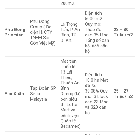
200m2.
Diện tích:
5000 m2.
Phú Đông
Lê Trọng
Quy mô:
Group ( Đại
Phú Đông
Tấn, P. An
Tháp đôi
28 – 30
diện là CTY
Priemier
Bình, TP
cao 35 tầng
Triệu/m2
TNHH Sài
Dĩ An.
Tổng số căn
Gòn Việt Mỹ)
hộ: 655 căn
hộ
Mặt tiền
Quốc lộ
13 Lái
Diện tích :
Thiêu,
10,8 ha Mật
Thuận An,
độ Xd:
Tập Đoàn SP
Bình
39,08% Quy
25 – 27
Eco Xuân
Setia
Dương (kế
mô: 3 block
Triệu/m2
Malaysia
bên siêu
cao 23 tầng
thị Lotte
và 320 căn
Mart và
hộ.
bệnh viện
Quốc tế
Becamex)