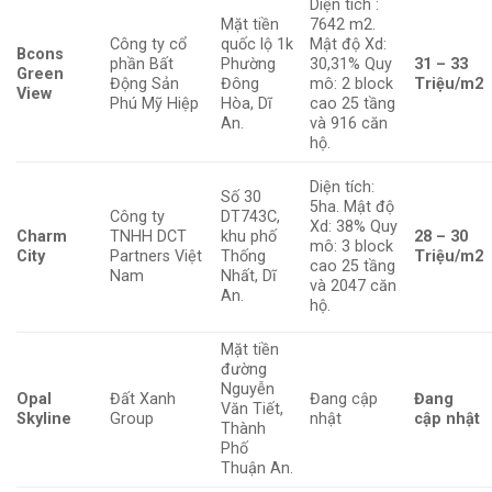
Diện tích :
Mặt tiền
7642 m2.
Công ty cổ
quốc lộ 1k
Mật độ Xd:
Bcons
phần Bất
Phường
30,31% Quy
31 – 33
Green
Động Sản
Đông
mô: 2 block
Triệu/m2
View
Phú Mỹ Hiệp
Hòa, Dĩ
cao 25 tầng
An.
và 916 căn
hộ.
Diện tích:
Số 30
5ha. Mật độ
Công ty
DT743C,
Xd: 38% Quy
Charm
TNHH DCT
khu phố
28 – 30
mô: 3 block
City
Partners Việt
Thống
Triệu/m2
cao 25 tầng
Nam
Nhất, Dĩ
và 2047 căn
An.
hộ.
Mặt tiền
đường
Nguyễn
Opal
Đất Xanh
Đang cập
Đang
Văn Tiết,
Skyline
Group
nhật
cập nhật
Thành
Phố
Thuận An.