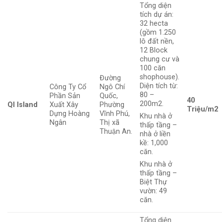
Tổng diện
tích dự án:
32 hecta
(gồm
1.250
lô đất nền,
12 Block
chung cư và
100 căn
shophouse).
Đường
Diện tích từ:
Công Ty Cổ
Ngô Chí
80 –
Phần Sản
Quốc,
40
200m2.
QI Island
Xuất Xây
Phường
Triệu/m2
Dựng Hoàng
Vĩnh Phú,
Khu nhà ở
Ngân
Thị xã
thấp tầng –
Thuận An.
nhà ở liền
kề: 1,000
căn.
Khu nhà ở
thấp tầng –
Biệt Thự
vườn: 49
căn.
Tổng diện