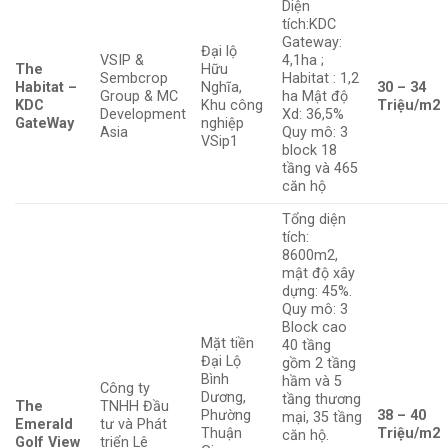
Diện
tích:KDC
Gateway:
Đại lộ
VSIP &
4,1ha ;
The
Hữu
Sembcrop
Habitat : 1,2
Habitat –
Nghĩa,
30 – 34
Group & MC
ha Mật độ
KDC
Khu công
Triệu/m2
Development
Xd: 36,5%
GateWay
nghiệp
Asia
Quy mô: 3
VSip1
block 18
tầng và 465
căn hộ
Tổng diện
tích:
8600m2,
mật độ xây
dựng: 45%.
Quy mô: 3
Block cao
Mặt tiền
40 tầng
Đại Lộ
gồm 2 tầng
Bình
hầm và 5
Công ty
Dương,
tầng thương
The
TNHH Đầu
Phường
38 – 40
mại, 35 tầng
Emerald
tư và Phát
Thuận
Triệu/m2
căn hộ.
Golf View
triển Lê