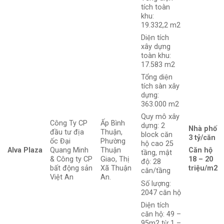
tích toàn
khu:
19.332,2 m2
Diện tích
xây dựng
toàn khu:
17.583 m2
Tổng diện
tích sàn xây
dựng:
363.000 m2
Quy mô xây
Công Ty CP
Ấp Bình
dựng: 2
Nhà phố
đầu tư địa
Thuận,
block căn
3 tỷ/căn
ốc Đại
Phường
hộ cao 25
Alva Plaza
Quang Minh
Thuận
Căn hộ
tầng, mật
& Công ty CP
Giao, Thị
18 – 20
độ: 28
bất động sản
Xã Thuận
triệu/m2
căn/tầng
Việt An
An.
Số lượng:
2047 căn hộ
Diện tích
căn hộ: 49 –
95m2 từ 1 –