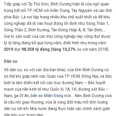
Tiếp giáp với Tp Thủ Đức, Bình Dương hiện là cửa ngõ quan
trọng kết nối TP HCM với miền Trung, Tây Nguyên và các tỉnh
phía Bắc. Là nơi tập trung nhiều khu chế xuất nhất và 48 khu
công nghiệp đã đi vào hoạt động ổn định như Sóng Thần 1,
Sóng Thần 2, Bình Đường, Tân Đông Hiệp A, B, Tân Bình,….
Giá trị sản xuất của các khu công nghiệp này cũng đạt được
tỷ lệ tăng đáng kể qua từng năm, điển hình như trong năm
2019
đạt
98.358 tỷ đồng (tăng 10,27%
so với năm 2018) .
Dân cư
Về dân cư, so với các địa bàn khác, của tỉnh Bình Dương có
lợi thế khi giáp ranh các Quận của TP HCM, Đồng Nai, và đặc
biệt là tâm điểm kết nối các trục đường Nam – Bắc huyết
mạch của nền kinh tế như Quốc lộ 1A, 1K, đường sắt Bắc –
Nam, ga Dĩ An,
bến xe Miền Đông
mới… Nên Bình Dương vừa
là cầu nối giao thương, vừa là vùng đất màu mỡ đón lượng
dân cư lớn khi Nhà nước đang thực hiện các chính sách giãn
dân khu vực trung tâm.