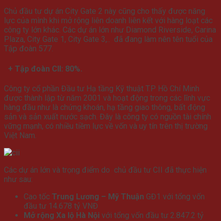
Chủ đầu tư dự án City Gate 2 này cũng cho thấy được năng
lực của mình khi mở rộng liên doanh liên kết với hàng loạt các
công ty lớn khác.
Các dự án lớn như Diamond Riverside, Carina
Plaza, City Gate 1, City Gate 3,.. đã đang làm nên tên tuổi của
Tập đoàn 577.
+ Tập đoàn CII: 80%.
Công ty cổ phần Đầu tư Hạ tầng Kỹ thuật T.P Hồ Chí Minh
được thành lập từ năm 2001 và hoạt động trong các lĩnh vực
hàng đầu như là chứng khoán, hạ tầng giao thông, bất động
sản và sản xuất nước sạch. Đây là công ty có nguồn tài chính
vững mạnh, có nhiều tiềm lực về vốn và uy tín trên thị trường
Việt Nam.
Các dự án lớn và trọng điểm do chủ đầu tư CII đã thực hiện
như sau:
Cao tốc
Trung Lương – Mỹ Thuận
GĐ1 với tổng vốn
đầu tư 14.678 tỷ VNĐ
Mở rộng Xa lộ Hà Nội
với tổng vốn đầu tư 2.847.2 tỷ