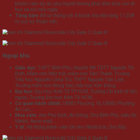
khuôn viên dự án, phụ huynh không phải đón đưa con đi
học xa xôi mỗi ngày.
Tầng hầm
để xe thông với 4 block tòa nhà rộng 11.208
m cực kỳ thuận tiện.
Ngoại khu
Giáo dục:
THPT Bình Phú, chuyên NK TDTT Nguyễn Thị
Định, Mầm non Mặt trời, mầm non Tâm Thanh, Trường
Tiểu học Nguyễn Công Trứ, THPT Nguyễn Văn Linh,
Trường mầm non Bông Sen, tiểu học Kim Đồng…
Đại học:
Đại Học Kinh Tế TPHCM, Trường CĐ kinh tế đối
ngoại, Trường Đại học Kinh Tế HCM,…
Cơ quan hành chính:
UBND Phường 16, UBND Phường
An Lạc,…
Mua sắm
: chợ Phú Định, An Đông, Chợ Bình Phú, siêu thị
Metro, Aeon mall,…
Y tế:
Hệ thống bệnh viện lớn như Nhiệt Đới, Chợ Rẫy…