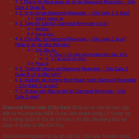
1.Thông tin tổng quan về dự án Diamond Riverside – City
Gate 2 Quận 8.
2. Vị trí dự án Diamond Riverside – City Gate 2 ở đâu?
Giá trị tương lai
3. Tiện ích căn hộ Diamond Riverside có gì?
Nội khu
Ngoại khu
4. Chủ đầu tư Diamond Riverside – City Gate 2 là ai?
Pháp lý dự án như thế nào?
Chủ đầu tư:
+ Công ty Cổ phần đầu tư Năm Bảy Bảy: 20%.
+ Tập đoàn CII: 80%.
Pháp lý
5. Thiết kế chung cư Diamond Riverside – City Gate 2
Quận 8 có gì đặc biệt?
6. Giá bán và phương thức thanh toán Diamond Riverside
– City Gate 2 ra sao?
7. Vì sao nên đầu tư dự án Diamond Riverside – City
Gate 2 này?
Diamond Riverside (City Gate 2)
là dự án căn hộ cao cấp
đến từ thương hiệu NBB Group liên doanh cùng CII Group tại
thị trường Quận 8. Dự án sở hữu vị trí đắc địa hàng đầu tại
Quận 8 là đại lộ Mai Chí Thọ.
Đúc kết kinh nghiệm từ dự án căn hộ City Gate Towers cùng