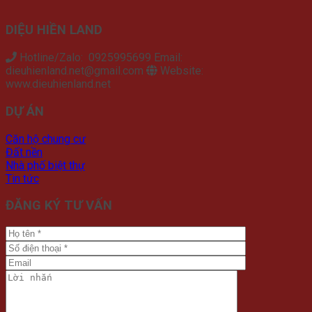
DIỆU HIỀN LAND
Hotline/Zalo: 0925995699 Email:
dieuhienland.net@gmail.com
Website:
www.dieuhienland.net
DỰ ÁN
Căn hộ chung cư
Đất nền
Nhà phố biệt thự
Tin tức
ĐĂNG KÝ TƯ VẤN