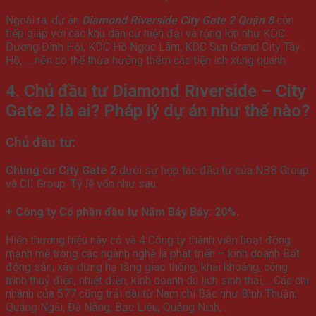
Ngoài ra, dự án
Diamond Riverside City Gate 2 Quận 8
còn
tiếp giáp với các khu dân cư hiện đại và rộng lớn như KDC
Dương Đình Hội, KDC Hồ Ngọc Lãm, KDC Sun Grand City Tây
Hồ, … nên có thể thừa hưởng thêm các tiện ích xung quanh.
4. Chủ đầu tư Diamond Riverside – City
Gate 2 là ai? Pháp lý dự án như thế nào?
Chủ đầu tư:
Chung cư City Gate 2
dưới sự hợp tác đầu tư của NBB Group
và CII Group. Tỷ lệ vốn như sau:
+ Công ty Cổ phần đầu tư Năm Bảy Bảy: 20%.
Hiện thương hiệu này có và 4 Công ty thành viên hoạt động
mạnh mẽ trong các ngành nghề là phát triển – kinh doanh Bất
động sản, xây dựng hạ tầng giao thông, khai khoáng, công
trình thuỷ điện, nhiệt điện, kinh doanh du lịch sinh thái,… Các chi
nhánh của 577 cũng trải dài từ Nam chí Bắc như Bình Thuận,
Quảng Ngãi, Đà Nẵng, Bạc Liêu, Quảng Ninh,…