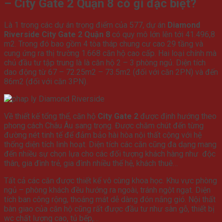
– City Gate 2 Quận 8 có gì đặc biệt?
Là 1 trong các dự án trọng điểm của 577, dự án
Diamond
Riverside City Gate 2 Quận 8
có quy mô lớn lên tới 41.496,8
m2. Trong đó bao gồm 4 tòa tháp chung cư cao 29 tầng và
cung ứng ra thị trường 1.668 căn hộ cao cấp. Hai loại chính mà
chủ đầu tư tập trung là là căn hộ 2 – 3 phòng ngủ. Diện tích
dao động từ 67 – 72.25m2 – 73.5m2 (đối với căn 2PN) và đến
86m2 (đối với căn 3PN).
Về thiết kế tổng thể, căn hộ
City Gate 2
được định hướng theo
phong cách Châu Âu sang trọng. Được chăm chút đến từng
đường nét tinh tế để đảm bảo hài hòa nội thất cộng với hệ
thống diện tích linh hoạt. Diện tích các căn cũng đa dạng mang
đến nhiều sự chọn lựa cho các đối tượng khách hàng như độc
thân, gia đình trẻ, gia đình nhiều thế hệ, khách thuê…
Tất cả các căn được thiết kế vô cùng khoa học. Khu vực phòng
ngủ – phòng khách đều hướng ra ngoài, tránh ngột ngạt. Diện
tích ban công rộng, thoáng mát dễ dàng đón nắng gió. Nội thất
bàn giao của căn hộ cũng rất được đầu tư như sàn gỗ, thiết bị
wc chất lượng cao, tủ bếp,…