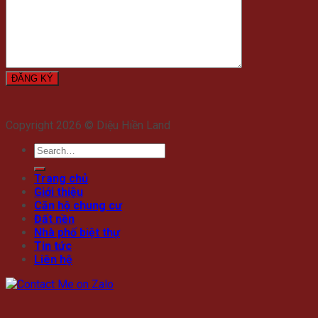
Copyright 2026 © Diệu Hiền Land
Trang chủ
Giới thiệu
Căn hộ chung cư
Đất nền
Nhà phố biệt thự
Tin tức
Liên hệ