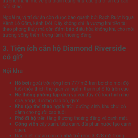
trưởng mạnh mẽ về giá thành cũng như các giá trị an cư cao
cấp khác.
Ngoài ra, vị trí dự án còn được bao quanh bởi Rạch Ruột Ngựa,
Kênh Lò Gốm, kênh Đôi. Đây không chỉ là vượng khí tiền tài
theo phong thủy mà còn đảm bảo điều hòa không khí, cho môi
trường sống thêm trong lành, thoáng đãng.
3. Tiện ích căn hộ Diamond Riverside
có gì?
Nội khu
Hồ bơi
ngoài trời rộng hơn 777 m2 tràn bờ cho mọi độ
tuổi thỏa thích thư giãn và ngắm thành phố từ trên cao.
Hệ thống phòng tập
dịch vụ với đầy đủ loại hình như
spa, yoga, đường dạo bộ, gym.
Khu tập thể thao
ngoài trời, dưỡng sinh, khu chơi cờ
dành cho người cao tuổi.
Phố đi bộ
trên tầng thượng thoáng đãng và xanh mát.
Công viên
cây xanh, tiểu cảnh, đài phun nước tạo cảnh
quan.
Đặc biệt, dự án còn có
nhà trẻ
rộng 3.328 m2 trong