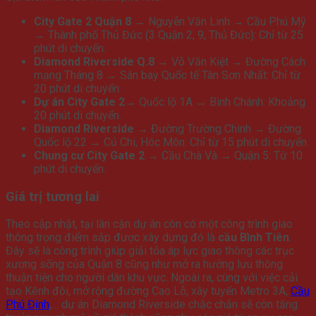
City Gate 2 Quận 8
→ Nguyễn Văn Linh → Cầu Phú Mỹ
→ Thành phố Thủ Đức (3 Quận 2, 9, Thủ Đức): Chỉ từ 25
phút di chuyển.
Diamond Riverside Q.8
→ Võ Văn Kiệt → Đường Cách
mạng Tháng 8 → Sân bay Quốc tế Tân Sơn Nhất: Chỉ từ
20 phút di chuyển.
Dự án City Gate 2
→ Quốc lộ 1A → Bình Chánh: Khoảng
20 phút di chuyển.
Diamond Riverside
→ Đường Trường Chinh → Đường
Quốc lộ 22 → Củ Chi, Hóc Môn: Chỉ từ 15 phút di chuyển.
Chung cư City Gate 2
→ Cầu Chà Và → Quận 5: Từ 10
phút di chuyển.
Giá trị tương lai
Theo cập nhật, tại lân cận dự án còn có một công trình giao
thông trọng điểm sắp được xây dựng đó là
cầu Bình Tiên
.
Đây sẽ là công trình giúp giải tỏa áp lực giao thông các trục
xương sống của Quận 8 cũng như mở ra hướng lưu thông
thuận tiện cho người dân khu vực. Ngoài ra, cùng với việc cải
tạo Kênh đôi, mở rộng đường Cao Lỗ, xây tuyến Metro 3A,
Cầu
Phú Định
,… dự án Diamond Riverside chắc chắn sẽ còn tăng