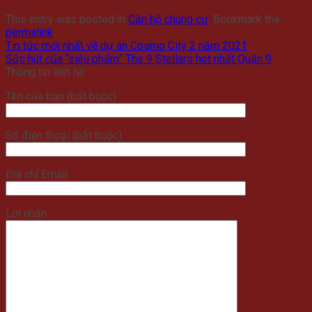
This entry was posted in
Căn hộ chung cư
. Bookmark the
permalink
.
Tin tức mới nhất về dự án Cosmo City 2 năm 2021
Sức hút của “siêu phẩm” The 9 Stellars hot nhất Quận 9
Thông tin liên hệ
Tên của bạn (bắt buộc)
Số điện thoại (bắt buộc)
Địa chỉ Email
Lời nhắn