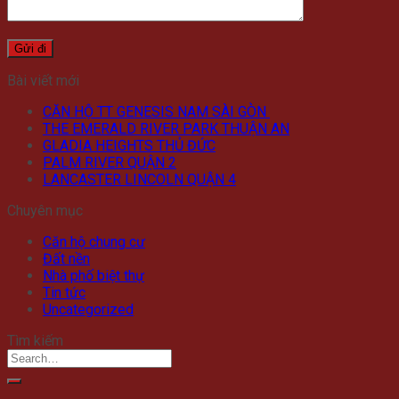
Bài viết mới
CĂN HỘ TT GENESIS NAM SÀI GÒN
THE EMERALD RIVER PARK THUẬN AN
GLADIA HEIGHTS THỦ ĐỨC
PALM RIVER QUẬN 2
LANCASTER LINCOLN QUẬN 4
Chuyên mục
Căn hộ chung cư
Đất nền
Nhà phố biệt thự
Tin tức
Uncategorized
Tìm kiếm