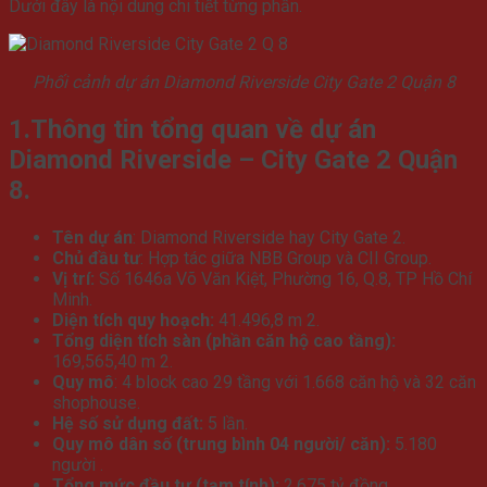
Dưới đây là nội dung chi tiết từng phần.
Phối cảnh dự án Diamond Riverside City Gate 2 Quận 8
1.Thông tin tổng quan về dự án
Diamond Riverside – City Gate 2 Quận
8.
Tên dự án
: Diamond Riverside hay City Gate 2.
Chủ đầu tư
: Hợp tác giữa NBB Group và CII Group.
Vị trí:
Số 1646a Võ Văn Kiệt, Phường 16, Q.8, TP Hồ Chí
Minh.
Diện tích quy hoạch:
41.496,8 m 2.
Tổng diện tích sàn (phần căn hộ cao tầng):
169,565,40 m 2.
Quy mô
: 4 block cao 29 tầng với 1.668 căn hộ và 32 căn
shophouse.
Hệ số sử dụng đất:
5 lần.
Quy mô dân số (trung bình 04 người/ căn):
5.180
người .
Tổng mức đầu tư (tạm tính):
2.675 tỷ đồng.