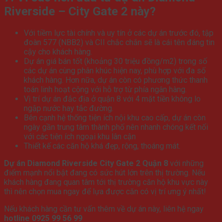
Riverside – City Gate 2 này?
Với tiềm lực tài chính và uy tín ở các dự án trước đó, tập
đoàn 577 (NBB2) và CII chắc chắn sẽ là cái tên đáng tin
cậy cho khách hàng.
Dự án giá bán tốt (khoảng 30 triệu đồng/m2) trong số
các dự án cùng phân khúc hiện nay, phù hợp với đa số
khách hàng. Hơn nữa, dự án còn có phương thức thanh
toán linh hoạt cộng với hỗ trợ từ phía ngân hàng.
Vị trí dự án đắc địa ở quận 8 với 4 mặt tiền không lo
ngập nước hay tắc đường.
Bên cạnh hệ thống tiện ích nội khu cao cấp, dự án còn
ngày gần trung tâm thành phố nên nhanh chóng kết nối
với các tiện ích ngoại khu lân cận
Thiết kế các căn hộ khá đẹp, rộng, thoáng mát.
Dự án
Diamond Riverside City Gate 2 Quận 8
với những
điểm mạnh nổi bật đang có sức hút lớn trên thị trường. Nếu
khách hàng đang quan tâm tới thị trường căn hộ khu vực này
thì nên chọn mua ngay để lựa được căn có vị trí ưng ý nhất!
Nếu khách hàng cần tư vấn thêm về dự án này, liên hệ ngay
hotline 0925 99 56 99