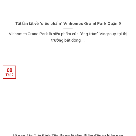
Tất tần tật về “siêu phẩm” Vinhomes Grand Park Quận 9
Vinhomes Grand Park là siêu phẩm của “ông trùm” Vingroup tại thị
trường bất động.....
08
Th12
Vì sao Aio City Bình Tân đang là tâm điểm đầu tư hiện nay