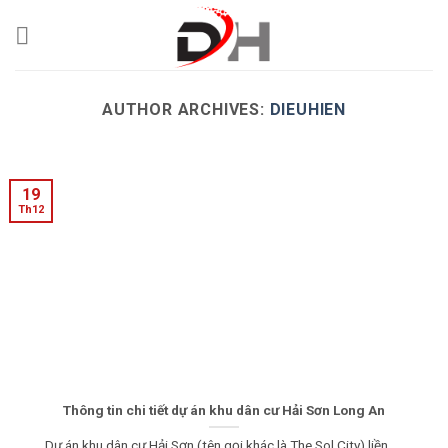
Skip
to
content
AUTHOR ARCHIVES:
DIEUHIEN
19
Th12
Thông tin chi tiết dự án khu dân cư Hải Sơn Long An
Dự án khu dân cư Hải Sơn (tên gọi khác là The Sol City) liền.....